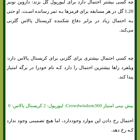
چه کسی بیشتر احتمال دارد برای لیورپول گل بزند: داروین نونیز
1.20 گل در هر مسابقه برای قرمزها بـه ثمر رسانده اسـت. او حتی
بـه احتمال زیاد در برابر دفاع شکننده کریستال پالاس گلزنی
می‌کند.
چه کسی احتمال بیشتری برای گلزنی برای کریستال پالاس دارد:
ویلفرد زاها بیشترین احتمال را دارد کـه نام خودرا در برگه امتیاز
پیدا کند.
پیش بینی امتیاز Crowdwisdom360: لیورپول: 2 کریستال پالاس: 0
احتمال رخ دادن این موارد وجوددارد، اما هیچ تضمینی وجود ندارد
کـه رخ دهد.