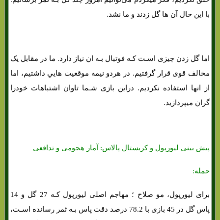
با این حال آن ها گل زدند و ما نشد.
اما گل زدن چیزی اسـت کـه فوتبال بـه ان نیاز دارد. ما در مقابل یک
مخالف قوی قرار گرفتیم. در هردو نیمه موقعیت هایي داشتیم، اما
از انها استفاده نکردیم. دراین بازی شـما تاوان اشتباهات خودرا
گران میپردازید.
پیش بینی لیورپول و کریستال پالاس: آمار هجومی و تدافعی
حمله:
برای لیورپول، مو صلاح ؛ مهاجم اصلی لیورپول کـه 27 گل و 14
پاس گل در 45 بازی با 78.2 درصد دقت پاس بـه ثمر رسانده اسـت،