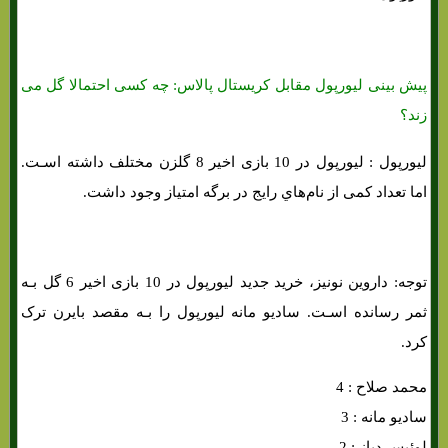
پیش بینی لیورپول مقابل کریستال پالاس: چه کسی احتمالا گل می
زند؟
لیورپول : لیورپول در 10 بازی اخیر 8 گلزن مختلف داشته اسـت.
اما تعداد کمی از نام‌هاي‌ رایج در برگه امتیاز وجود داشت.
توجه: داروین نونیز، خرید جدید لیورپول در 10 بازی اخیر 6 گل بـه
ثمر رسانده اسـت. سادیو مانه لیورپول را بـه مقصد بایرن ترک
کرد.
محمد صلاح : 4
سادیو مانه : 3
لوئیس دیاز : 2