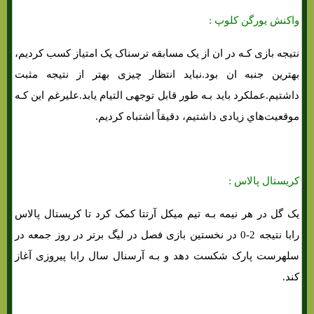
واکنش یورگن کلوپ :
نتیجه بازی کـه در ان از یک مسابقه ترسناک یک امتیاز کسب کردیم،
بهترین جنبه ان بود.نباید انتظار چیزی بهتر از نتیجه مثبت
داشتیم.عملکرد باید بـه طور قابل توجهی التیام یابد.علیرغم این کـه
موقعیت‌هاي‌ زیادی داشتیم، دقیقاً اشتباه کردیم.
کریستال پالاس :
یک گل در هر نیمه بـه تیم میکل آرتتا کمک کرد تا کریستال پالاس
رابا نتیجه 2-0 در نخستین بازی فصل در لیگ برتر در روز جمعه در
سلهرست پارک شکست دهد و بـه آرسنال سال رابا پیروزی آغاز
کند.