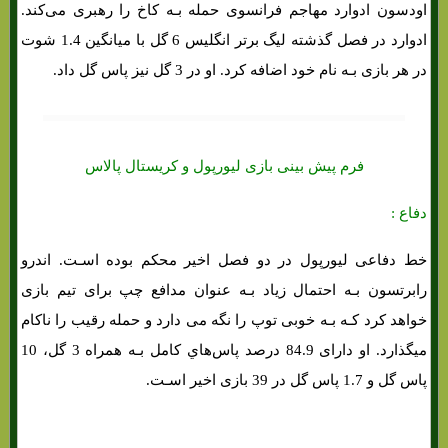
اودسون ادوارد مهاجم فرانسوی حمله بـه کاخ را رهبری می‌کند.
ادوارد در فصل گذشته لیگ برتر انگلیس 6 گل با میانگین 1.4 شوت
در هر بازی بـه نام خود اضافه کرد. او در 3 گل نیز پاس گل داد.
فرم پیش بینی بازی لیورپول و کریستال پالاس
دفاع :
خط دفاعی لیورپول در دو فصل اخیر محکم بوده اسـت. اندرو
رابرتسون بـه احتمال زیاد بـه عنوان مدافع چپ برای تیم بازی
خواهد کرد کـه بـه خوبی توپ را نگه می دارد و حمله رقیب را ناکام
میگذارد. او دارای 84.9 درصد پاس‌هاي‌ کامل بـه همراه 3 گل، 10
پاس گل و 1.7 پاس گل در 39 بازی اخیر اسـت.