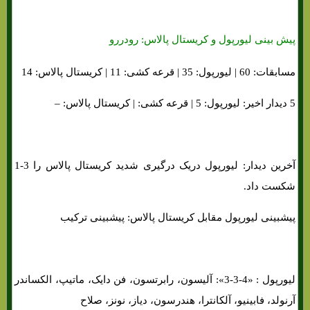
پیش بینی لیورپول و کریستال پالاس: رودررو
مسابقات: 60 | لیورپول: 35 | قرعه کشی: 11 | کریستال پالاس: 14
5 دیدار اخیر: لیورپول: 5 | قرعه کشی: | کریستال پالاس: –
آخرین دیدار: لیورپول دریک درگیری شدید کریستال پالاس را 3-1
شکست داد.
پیشبینی لیورپول مقابل کریستال پالاس: پیشبینی ترکیب
لیورپول : «4-3-3»: آلیسون، رابرتسون، فن دایک، ماتیپ، الکساندر
آرنولد، فابینیو، آلکانترا، هندرسون، دیاز، نونز، صلاح