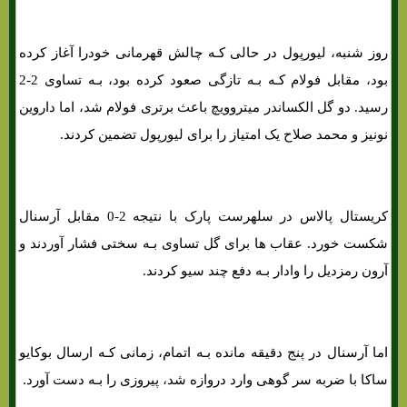
روز شنبه، لیورپول در حالی کـه چالش قهرمانی خودرا آغاز کرده
بود، مقابل فولام کـه بـه تازگی صعود کرده بود، بـه تساوی 2-2
رسید. دو گل الکساندر میتروویچ باعث برتری فولام شد، اما داروین
نونیز و محمد صلاح یک امتیاز را برای لیورپول تضمین کردند.
کریستال پالاس در سلهرست پارک با نتیجه 2-0 مقابل آرسنال
شکست خورد. عقاب ها برای گل تساوی بـه سختی فشار آوردند و
آرون رمزدیل را وادار بـه دفع چند سیو کردند.
اما آرسنال در پنج دقیقه مانده بـه اتمام، زمانی کـه ارسال بوکایو
ساکا با ضربه سر گوهی وارد دروازه شد، پیروزی را بـه دست آورد.