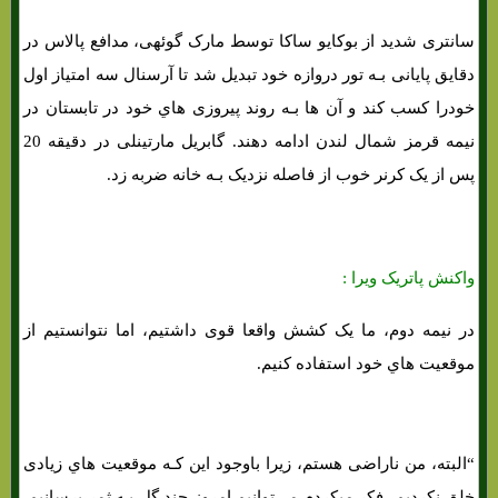
سانتری شدید از بوکایو ساکا توسط مارک گوئهی، مدافع پالاس در
دقایق پایانی بـه تور دروازه خود تبدیل شد تا آرسنال سه امتیاز اول
خودرا کسب کند و آن ها بـه روند پیروزی هاي‌ خود در تابستان در
نیمه قرمز شمال لندن ادامه دهند. گابریل مارتینلی در دقیقه 20
پس از یک کرنر خوب از فاصله نزدیک بـه خانه ضربه زد.
واکنش پاتریک ویرا :
در نیمه دوم، ما یک کشش واقعا قوی داشتیم، اما نتوانستیم از
موقعیت هاي‌ خود استفاده کنیم.
“البته، من ناراضی هستم، زیرا باوجود این کـه موقعیت هاي‌ زیادی
خلق نکردیم، فکر میکردم می‌توانیم امروز چند گل بـه ثمر برسانیم.