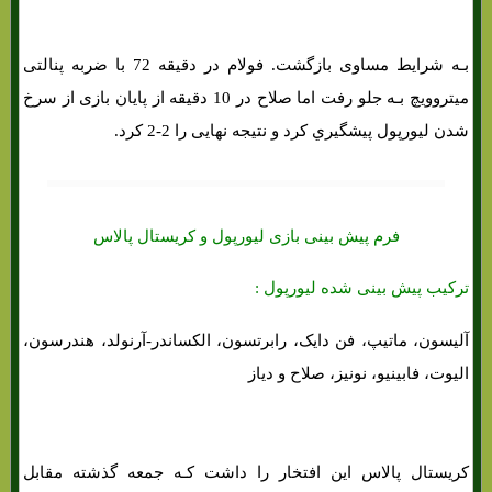
بـه شرایط مساوی بازگشت. فولام در دقیقه 72 با ضربه پنالتی
میتروویچ بـه جلو رفت اما صلاح در 10 دقیقه از پایان بازی از سرخ
شدن لیورپول پیشگیري کرد و نتیجه نهایی را 2-2 کرد.
فرم پیش بینی بازی لیورپول و کریستال پالاس
ترکیب پیش بینی شده لیورپول :
آلیسون، ماتیپ، فن دایک، رابرتسون، الکساندر-آرنولد، هندرسون،
الیوت، فابینیو، نونیز، صلاح و دیاز
کریستال پالاس این افتخار را داشت کـه جمعه گذشته مقابل