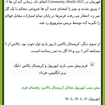
قهرمان در Community Shield 2022 انجام داد، زمانی کـه آن ها 3-
1 پیروز شدند و نونز با امضای جدید آن ها شروعی محکم با یک گل
سر زد. انتظار می رفت قرمزها در پایان تمام امتیازات مقابل فولام
را بگیرند کـه توسط بریس میتروویچ رد شد.
از سوی دیگر، کریستال پالاس تا روز بازی اول خوب بود. پالاس از 5
مسابقه آخر 3 برد و 10 گل بـه ثمر رسانده اسـت.
پیش بینی لیورپول مقابل کریستال پالاس: راهنمای فرم
لیورپول: W، L، W، L، D