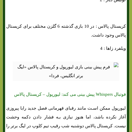
کریستال پالاس : در 10 بازی گذشته 6 گلزن مختلف برای کریستال
پالاس وجود داشت.
ویلفرد زاها : 4
فوتبال Whispers پیش بینی می کند: لیورپول – کریستال پالاس
لیورپول ممکن اسـت مانند رقبای قهرمانی فصل جدید رابا پیروزی
آغاز نکرده باشد، اما هنوز نیازی بـه فشار دادن دکمه وحشت
نیست. کریستال پالاس دوشنبه شب رقیب تیم کلوپ در لیگ برتر را