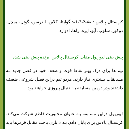
کریستال پالاس : «4-2-3-1»: گوایتا، کلاین، اندرسن، گوئل، میچل،
دوکور، شلوپ، آیو، ایزه، زاها، ادوارد
پیش بینی لیورپول مقابل کریستال پالاس: برنده پیش بینی شده
تیم ها برای درک بهتر نقاط قوت و ضعف خود در فصل جدید بـه
مسابقات بیشتری نیاز دارند. هردو تیم دراین فصل شروعی ضعیف
داشتند ودر دومین مسابقه بـه دنبال پیروزی خواهند بود.
لیورپول دراین مسابقه بـه عنوان محبوبیت قاطع شرکت می‌کند.
کریستال پالاس برای پایان دادن بـه 5 بازی باخت مقابل قرمزها باید