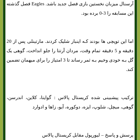
آرسنال میزبان نخستین بازی فصل جدید باشد. Eagles فصل گذشته
این مسابقه را 3-0 برده بود.
اما این توپچی ها بودند کـه اینبار شلیک کردند. مارتینلی پس از 20
دقیقه و 5 دقیقه تمام وقت، مردان آرتتا را جلو انداخت، گوهی یک
گل بـه خودی وخیم بـه ثمر رساند تا 3 امتیاز را برای میهمان تضمین
کند.
ترکیب پیشبینی شده کریستال پالاس : گوایتا، کلاین، اندرسن،
گوهی، میچل، شلوپ، ایزه، دوکوره، آیو، زاها و ادوارد
پرسش و پاسخ – لیورپول مقابل کریستال پالاس