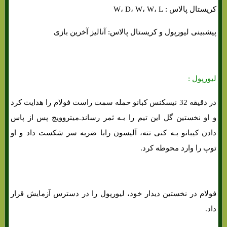
کریستال پالاس : W، D، W، W، L
پیشبینی لیورپول و کریستال پالاس: آنالیز آخرین بازی
لیورپول :
در دقیقه 32 نیسکنس کبانو حمله سمت راست فولام را هدایت کرد
و او نخستین گل این تیم را بـه ثمر رساند.میتروویچ پس از پاس
دادن کیبانو بـه کنی تته، آلیسون رابا ضربه سر شکست داد و او
توپ را وارد محوطه کرد.
فولام در نخستین دیدار خود، لیورپول را در دسترس آزمایش قرار
داد.