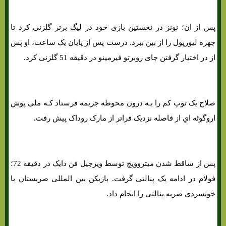
پس از ان؛ نونز در نخستین بازی خود در لیگ برتر گلزنی کرد تا
چهره لیورپول را از بین ببرد. درست پس از پایان یک ساعت، او پس
از در اختیار گرفتن جای روبرتو فیرمینو در دقیقه 51 گلزنی کرد.
صلاح یک توپ کم را بـه درون محوطه جریمه فرستاد کـه ملی پوش
اروگوئه اي از فاصله نزدیک فراتر از مارک روداک پیش رفت.
پس از ساقط شدن میتروویچ توسط ویرجیل فن دایک در دقیقه 72؛
فولام در ادامه یک پنالتی گرفت. بازیکن بین المللی صربستان با
خونسردی ضربه پنالتی را انجام داد.