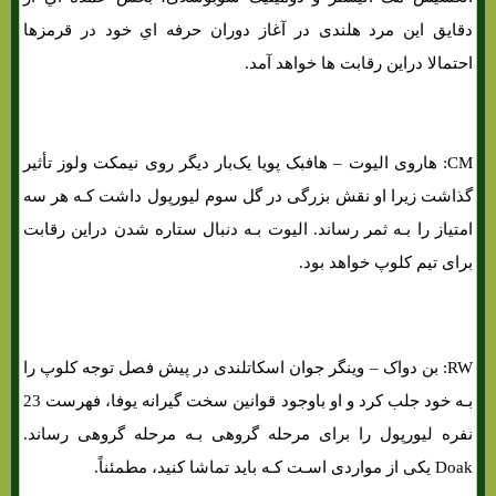
دقایق این مرد هلندی در آغاز دوران حرفه اي خود در قرمزها
احتمالا دراین رقابت ها خواهد آمد.
CM: هاروی الیوت – هافبک پویا یک‌بار دیگر روی نیمکت ولوز تأثیر
گذاشت زیرا او نقش بزرگی در گل سوم لیورپول داشت کـه هر سه
امتیاز را بـه ثمر رساند. الیوت بـه دنبال ستاره شدن دراین رقابت
برای تیم کلوپ خواهد بود.
فرم پیش بینی بازی لاسک لینز و لیورپول «لیگ اروپا،30 شهریور »
RW: بن دواک – وینگر جوان اسکاتلندی در پیش فصل توجه کلوپ را
بـه خود جلب کرد و او باوجود قوانین سخت گیرانه یوفا، فهرست 23
نفره لیورپول را برای مرحله گروهی بـه مرحله گروهی رساند.
Doak یکی از مواردی اسـت کـه باید تماشا کنید، مطمئناً.