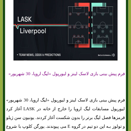
فرم پیش بینی بازی لاسک لینز و لیورپول «لیگ اروپا، 30 شهریور»
فرم پیش بینی بازی لاسک لینز و لیورپول «لیگ اروپا، 30 شهریور»
لیورپول مسابقات لیگ اروپا را خارج از خانه در LASK آغاز کرد
قرمزها فصل لیگ برتر را بدون شکست آغاز کردند. یونیون سن ژیلو
و تولوز بـه این دو تیم در گروه E می پیوندند. یورگن کلوپ با شروع