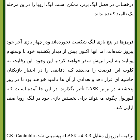
درخشانی در فصل لیگ برتر، ممکن اسـت لیگ اروپا را دراین مرحله
یک ناامید کننده بداند.
قرمزها در پنج بازی لیگ شکست نخورده‌اند ودر چهار بازی آخر خود
پیروز شده‌اند، اما انها اکنون پیش از دیدار یکشنبه خود با وستهام
یونایتد بـه لینز اتریش سفر خواهند کرد.با این وجود، این رقابت بـه
کلوپ این فرصت را می‌دهد کـه دقایقی را در اختیار بازیکنان
حاشیه اي قرار دهد و تعدادی از آن ها ناامید خواهند بود تا در روز
پنجشنبه در برابر LASK تأثیر بگذارند. در این جا آمده اسـت کـه
لیورپول چگونه می‌تواند برای نخستین بازی خود در لیگ اروپا صف
آرایی کند .
ترکیب لیورپول مقابل LASK «4-3-3» پیشبینی شد. GK: Caoimhín