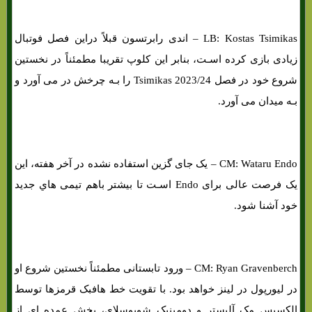
LB: Kostas Tsimikas – اندی رابرتسون قبلاً دراین فصل فوتبال
زیادی بازی کرده اسـت، بنابر این کلوپ تقریبا مطمئناً در نخستین
شروع خود در فصل 2023/24 Tsimikas را بـه چرخش در می آورد و
بـه میدان می آورد.
CM: Wataru Endo – یک جای گزین استفاده نشده در آخر هفته، این
یک فرصت عالی برای Endo اسـت تا بیشتر باهم تیمی هاي‌ جدید
خود آشنا شود.
CM: Ryan Gravenberch – ورود تابستانی مطمئناً نخستین شروع او
در لیورپول در لینز خواهد بود. با تقویت خط هافبک قرمزها توسط
الکسیس مک آلیستر و دومینیک شوبوسلای، بخش عمده اي از