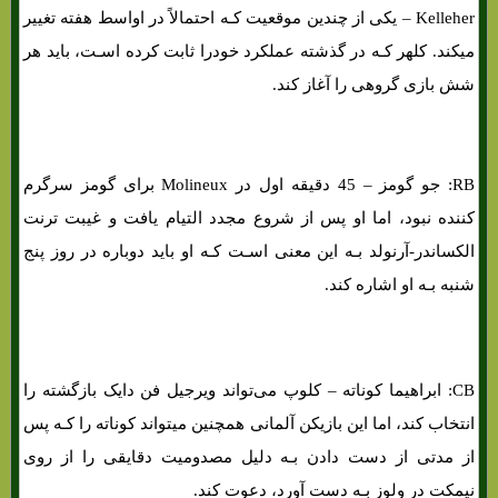
Kelleher – یکی از چندین موقعیت کـه احتمالاً در اواسط هفته تغییر
میکند. کلهر کـه در گذشته عملکرد خودرا ثابت کرده اسـت، باید هر
شش بازی گروهی را آغاز کند.
RB: جو گومز – 45 دقیقه اول در Molineux برای گومز سرگرم
کننده نبود، اما او پس از شروع مجدد التیام یافت و غیبت ترنت
الکساندر-آرنولد بـه این معنی اسـت کـه او باید دوباره در روز پنج
شنبه بـه او اشاره کند.
فرم پیش بینی بازی لاسک لینز و لیورپول «لیگ اروپا،30 شهریور »
CB: ابراهیما کوناته – کلوپ می‌تواند ویرجیل فن دایک بازگشته را
انتخاب کند، اما این بازیکن آلمانی همچنین میتواند کوناته را کـه پس
از مدتی از دست دادن بـه دلیل مصدومیت دقایقی را از روی
نیمکت در ولوز بـه دست آورد، دعوت کند.