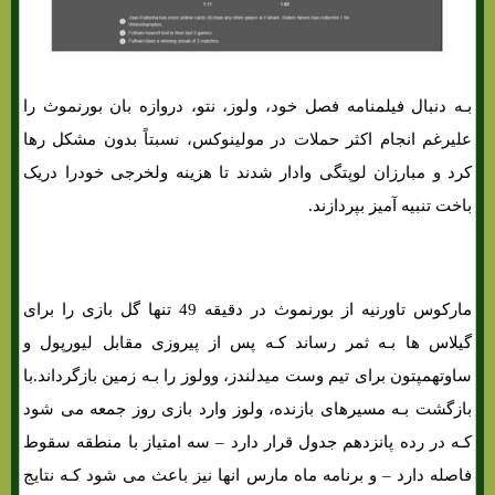
بـه دنبال فیلمنامه فصل خود، ولوز، نتو، دروازه بان بورنموث را
علیرغم انجام اکثر حملات در مولینوکس، نسبتاً بدون مشکل رها
کرد و مبارزان لوپتگی وادار شدند تا هزینه ولخرجی خودرا دریک
باخت تنبیه آمیز بپردازند.
شرط بندی بازی فولام و ولورهمپتون «لیگ برتر انگلیس، 5 اسفند»
مارکوس تاورنیه از بورنموث در دقیقه 49 تنها گل بازی را برای
گیلاس ها بـه ثمر رساند کـه پس از پیروزی مقابل لیورپول و
ساوتهمپتون برای تیم وست میدلندز، وولوز را بـه زمین بازگرداند.با
بازگشت بـه مسیرهای بازنده، ولوز وارد بازی روز جمعه می شود
کـه در رده پانزدهم جدول قرار دارد – سه امتیاز با منطقه سقوط
فاصله دارد – و برنامه ماه مارس انها نیز باعث می شود کـه نتایج