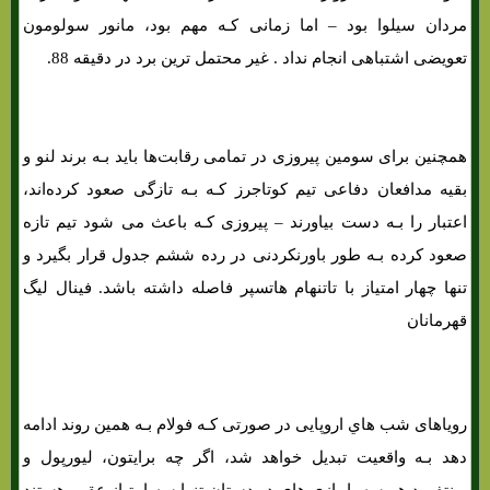
مردان سیلوا بود – اما زمانی کـه مهم بود، مانور سولومون
تعویضی اشتباهی انجام نداد . غیر محتمل ترین برد در دقیقه 88.
همچنین برای سومین پیروزی در تمامی رقابت‌ها باید بـه برند لنو و
بقیه مدافعان دفاعی تیم کوتاجرز کـه بـه تازگی صعود کرده‌اند،
اعتبار را بـه دست بیاورند – پیروزی کـه باعث می شود تیم تازه
صعود کرده بـه طور باورنکردنی در رده ششم جدول قرار بگیرد و
تنها چهار امتیاز با تاتنهام هاتسپر فاصله داشته باشد. فینال لیگ
قهرمانان
شرط بندی بازی فولام و ولورهمپتون «لیگ برتر انگلیس، 5 اسفند»
رویاهای شب هاي‌ اروپایی در صورتی کـه فولام بـه همین روند ادامه
دهد بـه واقعیت تبدیل خواهد شد، اگر چه برایتون، لیورپول و
برنتفورد هر سه با بازی هاي‌ در دستان تنها سه امتیاز عقب هستند