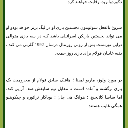
دکوردوا-رید، رقابت خواهند کرد .
شروع بالفعل سولومون نخستین بازی او در لیگ برتر خواهد بودو او
می تواند نخستین بازیکن اسرائیلی باشد کـه در سه بازی متوالی
دراین تورنمنت پس از رونی روزنتال درسال 1992 گلزنی می کند .
بقیه غایبان فولام برای بازی روز جمعه.
شرط بندی بازی فولام و ولورهمپتون «لیگ برتر انگلیس، 5 اسفند»
در مورد ولوز، ماریو لمینا ؛ هافبک سابق فولام از محرومیت یک
بازی برگشته و آماده اسـت تا مقابل تیم سابقش صف آرایی کند،
اما ساسا کلایجیچ ؛ هوانگ هی چان ؛ بوباکار ترائوره ​​و چیکوینیو
همگی غایب هستند.