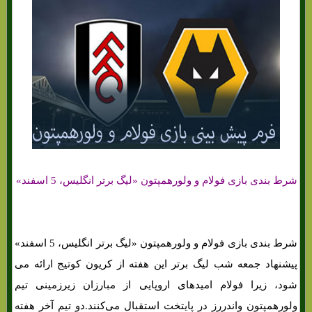
شرط بندی بازی فولام و ولورهمپتون «لیگ برتر انگلیس، 5 اسفند»
شرط بندی بازی فولام و ولورهمپتون «لیگ برتر انگلیس، 5 اسفند»
پیشنهاد جمعه شب لیگ برتر این هفته از کریون کوتیج ارائه می
شود، زیرا فولام امیدهای اروپایی از مبارزان زیرزمینی تیم
ولورهمپتون واندررز در پایتخت استقبال می‌کنند.دو تیم آخر هفته