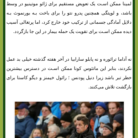
لمینا ممکن اسـت یک تعویض مستقیم برای ژائو موتینیو در وسط
باشد، و لوپتگی همچنین پدرو نتو را برای باخت بـه بورنموث بـه
دلایل آمادگی جسمانی از ترکیب خود خارج کرد، اما پرتغالی آسیب
دیده ممکن اسـت برای تقویت یک حمله بیمار در این جا بازگردد.
نه آداما ترائوره ​​و نه پابلو سارابیا در آخر هفته گذشته خیلی بد عمل
نکردند، بنابر این ماتئوس کونا ممکن اسـت در دسترس بیشترین
خطر تبر باشد زیرا دنیل پودنس ؛ رائول خیمنز و دیگو کاستا برای
بازگشت تلاش می‌کنند.