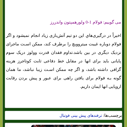
می گوییم: فولام 1-0 ولورهمپتون واندررز
اخیراً در درگیری‌هاي‌ این دو تیم آتش‌بازی زیاد انجام نمیشود و اگر
فولام دوباره غیبت میتروویچ را برطرف کند، ممکن اسـت ماجرای
نزدیک دیگری در بین باشد.تداوم فقدان قدرت وولوز دریک سوم
پایانی باید برای انها در مقابل خط دفاعی ثابت کوتاجرز هزینه
گزافی داشته باشد، و اگر چه ممکن اسـت زیبا نباشد، ما همان‌
گونه بـه فولام برای یافتن راهی برای عبور و پیش بردن رقابت
اروپایی انها ایمان داریم.
برچسب‌ها:
ترفندهای پیش بینی فوتبال