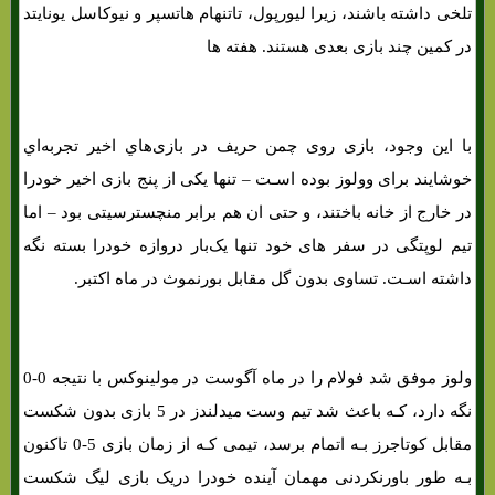
تلخی داشته باشند، زیرا لیورپول، تاتنهام هاتسپر و نیوکاسل یونایتد
در کمین چند بازی بعدی هستند. هفته ها
با این وجود، بازی روی چمن حریف در بازی‌هاي‌ اخیر تجربه‌اي
خوشایند برای وولوز بوده اسـت – تنها یکی از پنج بازی اخیر خودرا
در خارج از خانه باختند، و حتی ان هم برابر منچسترسیتی بود – اما
تیم لوپتگی در سفر های خود تنها یک‌بار دروازه خودرا بسته نگه
داشته اسـت. تساوی بدون گل مقابل بورنموث در ماه اکتبر.
ولوز موفق شد فولام را در ماه آگوست در مولینوکس با نتیجه 0-0
نگه دارد، کـه باعث شد تیم وست میدلندز در 5 بازی بدون شکست
مقابل کوتاجرز بـه اتمام برسد، تیمی کـه از زمان بازی 5-0 تاکنون
بـه طور باورنکردنی مهمان آینده خودرا دریک بازی لیگ شکست