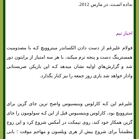
نداده اسـت. در مارس 2012.
اخبار تیم
فولام علیرغم از دست دادن الکساندر میتروویچ کـه با مصدومیت
همسترینگ دست و پنجه نرم میکند، با هر سه امتیاز از برایتون دور
شد و گزارش‌هاي‌ اولیه نشان میدهد کـه این بازیکن صربستانی
وادار خواهد شد بازی روز جمعه را نیز کنار بگذارد.
علیرغم این کـه کارلوس وینیسیوس واضح ترین جای گزین برای
میتروویچ بود، کارلوس وینیسیوس قبل از این کـه سولومون را جای
گزین همکار خود کند، روی نیمکت در آمکس شروع کرد و این زوج
مطمئناً برای شروع بیش از هری ویلسون و مهاجم موقت ؛ بابی