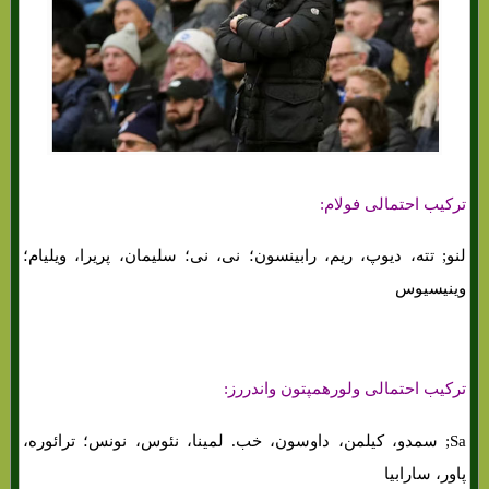
ترکیب احتمالی فولام:
لنو; تته، دیوپ، ریم، رابینسون؛ نی، نی؛ سلیمان، پریرا، ویلیام؛
وینیسیوس
ترکیب احتمالی ولورهمپتون واندررز:
Sa; سمدو، کیلمن، داوسون، خب. لمینا، نئوس، نونس؛ ترائوره،
پاور، سارابیا