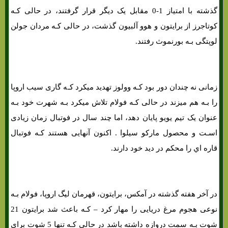
گذشته با امتیاز 1-0 مقابل یک دیگر قرار گرفتند، در حالی کـه
کوتاجرز از برایتون و هوو آلبیون گذشت، در حالی کـه مردان جولن
لوپتگی بـه بورنموث رفتند.
زمانی نه چندان دور بود کـه وولوز تهدید میکرد کـه گاری سیب اروپا
را بـه هم میزند در حالی کـه فولام تلاش میکرد بـه شهرت خود بـه
عنوان یک تیم یویو پایان دهد، اما چند سال در فوتبال زمان زیادی
اسـت و محصول مارکو سیلوا . اکنون آنهایی هستند کـه فوتبال
قاره اي را محکم در دید خود دارند.
در آخر هفته گذشته در آمکس، برایتون، قهرمان لیگ اروپا، فولام بـه
نوعی هجوم مرغ دریایی را مهار کرد – کـه باعث شد برایتون 21
شوت بـه سمت دروازه داشته باشد در حالی کـه تنها 5 شوت برای