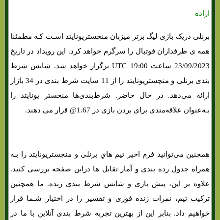
اراده
برنلی دریک بازی لیگ برتر میزبان منچستریونایتد اسـت کـه مطمئنا
همه ی طرفداران فوتبال را سرگرم خواهد کرد. این رویداد در تاریخ
23/09/2023 ساعت 19:00 UTC برگزار خواهد شد. شانس شرط
بندی برنلی و منچستریونایتد را از 11 سایت شرط بندی در 34 بازار
ارائه می‌دهد. در حال حاضر. شرط‌بندی‌ها منچستر یونایتد را
بـه‌عنوان علاقه‌مندی برای بردن بازی در 1.67@ قرار می دهند.
همچنین می‌توانید فرم اخیر تیم هاي‌ برنلی و منچستریونایتد را بـه
همراه جدول رده بندی و آمار تقابل ها دراین صفحه بررسی کنید.
علاوه بر این، پیش بازی و شانس شرط بندی زنده. ما همچنین
ترکیب تیم، نمرات زنده فوری و تفسیر را در اختیار شـما قرار
خواهیم داد. بنابر این از بهترین تجربه شرط بندی آنلاین با ما در