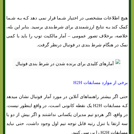
هیچ اطلاعات مشخصی در اختیار شـما قرار نمی دهد کـه بـه شـما
کمک کند بـه نتایج ارزشمندی برای شرط‌بندی برسید. بنابر این بله،
خلاصه، برخلاف تصور عمومی – آمار مالکیت توپ را باید با کمی
نمک در هنگام شرط بندی در فوتبال درنظر گرفت.
برخی از موارد مسابقات H2H
حتی اگر بیشتر راهنماهای آنلاین در مورد آمار فوتبال نشان میدهد
کـه مسابقات H2H یک نقطه کانونی اسـت، در واقع اینطور نیست.
در واقع، اگر هردو تیم مدیران یکسانی نداشتند و اگر بیش از دو یا
سه ارتقا یا تنزل رتبه قابل توجه تیم اول وجود داشت، حتی نباید
مسابقات H2H را بررسی کنید.