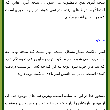
نتیجه گیری هاي‌ نامطلوب می شود … نتیجه گیری هایي کـه
احتمالاً بـه شرط هاي‌ برنده ختم نمی شوند. در این جا چیزی اسـت
کـه من بـه ان اشاره میکنم:
مالکیت
آمار مالکیت بسیار مشکل اسـت. مهم نیست کـه نتیجه نهایی بـه
چه صورت می شود، آمار مالکیت توپ بـه این واقعیت بستگی دارد
کـه تیم هاي‌ خوب بدون توجه بـه این کـه چه کسی در سمت دریافت
کننده اسـت، تمایل بـه داشتن آمار بالای مالکیت توپ دارند.
دستور غذا در این جا ساده اسـت. بهترین تیم هاي‌ موجود عده اي
از بهترین بازیکنان را دارند کـه در حفظ توپ و پاس دادن موفقیت