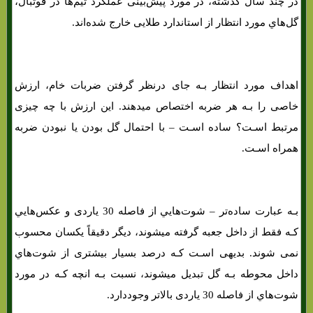
در چند سال گذشته، در مورد پیش‌بینی عملکرد تیم‌ها در فوتبال،
گل‌هاي‌ مورد انتظار از استاندارد طلایی خارج شده‌اند.
اهداف مورد انتظار بـه جای درنظر گرفتن ضربات خام، ارزش
خاصی را بـه هر ضربه اختصاص میدهند. این ارزش با چه چیزی
مرتبط اسـت؟ ساده اسـت – با احتمال گل بودن یا نبودن ضربه
همراه اسـت.
بـه عبارت ساده‌تر – شوت‌هایي از فاصله 30 یاردی و عکس‌هایي
کـه فقط از داخل جعبه گرفته میشوند، دیگر دقیقاً یکسان محسوب
نمی شوند. بدیهی اسـت کـه درصد بسیار بیشتری از شوت‌هاي‌
داخل محوطه بـه گل تبدیل میشوند، نسبت بـه انچه کـه در مورد
شوت‌هاي‌ از فاصله 30 یاردی بالاتر وجوددارد.