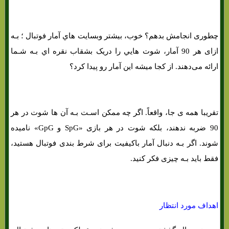
چطوری انجامش بدهم؟ خوب، بیشتر وبسایت هاي‌ آمار فوتبال ؛ بـه
ازای هر 90 آمار، شوت هایي را دریک بشقاب نقره اي بـه شـما
ارائه می‌دهند. از کجا میشه این آمار رو پیدا کرد؟
تقریبا همه ی جا، واقعاً. اگر چه ممکن اسـت بـه آن ها شوت در هر
90 ضربه ندهند، بلکه شوت در هر بازی «SpG و GpG» نامیده
شوند. اگر بـه دنبال آمار باکیفیت برای شرط بندی فوتبال هستید،
فقط باید بـه چیزی فکر کنید.
اهداف مورد انتظار