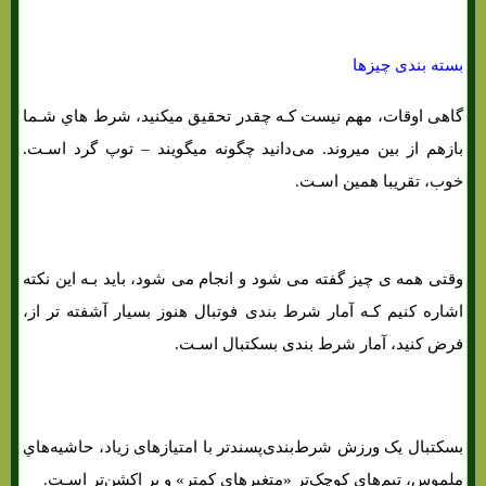
بسته بندی چیزها
گاهی اوقات، مهم نیست کـه چقدر تحقیق میکنید، شرط هاي‌ شـما
بازهم از بین میروند. می‌دانید چگونه میگویند – توپ گرد اسـت.
خوب، تقریبا همین اسـت.
وقتی همه ی چیز گفته می شود و انجام می شود، باید بـه این نکته
اشاره کنیم کـه آمار شرط بندی فوتبال هنوز بسیار آشفته تر از،
فرض کنید، آمار شرط بندی بسکتبال اسـت.
آمارهای کلیدی برای برنده شدن در شرط بندی فوتبال
بسکتبال یک ورزش شرط‌بندی‌پسندتر با امتیازهای زیاد، حاشیه‌هاي‌
ملموس، تیم‌هاي‌ کوچک‌تر «متغیرهای کمتر» و پر اکشن‌تر اسـت.