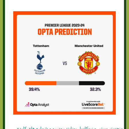
منچستر سیتی و نیوکاسل یونایتد رودررو و شماره های کلیدی