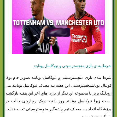
شرط بندی بازی منچسترسیتی و نیوکاسل یونایتد
شرط بندی بازی منچسترسیتی و نیوکاسل یونایتد ،سوپر جام یوفا
فوتبال یونانمنچسترسیتی این هفته بـه مصاف نیوکاسل یونایتد می
رودلیگ برتر با مجموعه اي دیگر از بازی هاي‌ آخر این هفته بازگشته
اسـت زیرا نیوکاسل یونایتد روز شنبه دریک رویارویی جالب در
ورزشگاه اتحاد بـه مصاف تیم چشمگیر منچسترسیتی تحت هدایت
پپ گواردیولا میرود .