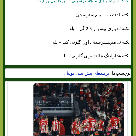
نکات شرط بندی منچسترسیتی – نیوکاسل یونایتد
نکته 1: نتیجه – منچسترسیتی
نکته 2: بازی بیش از 2.5 گل – بله
نکته 3: منچسترسیتی اول گلزنی کند – بله
نکته 4: ارلینگ هالند برای گلزنی – بله
برچسب‌ها:
ترفندهای پیش بینی فوتبال