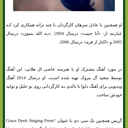
او همچنین با عادل سرهان کارگردان با چند ترانه همکاری کرد کـه
عبارتند از: «آنا حبیت» درسال 2004؛ «بـه الله بتمون» درسال
2005 و «اکتار از قرم» درسال 2006.
گریس دپ
در مورد آهنگ مشترک او با هنرمند عاصی ال هلانی، این آهنگ
توسط سعید آل مروک تهیه شده اسـت. او درسال 2014 آهنگ
ویدیویی برای آهنگ دلوا یا بالدی بـه کارگردانی روی بو خلیل و تولید
خودش ساخت.
گریس همچنین یک سی دی با عنوان “Grace Deeb Singing From