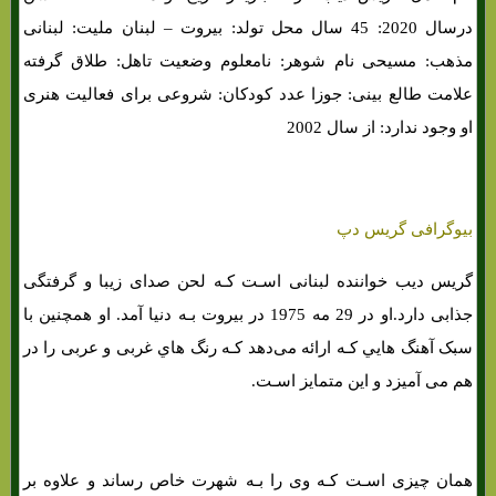
درسال 2020: 45 سال محل تولد: بیروت – لبنان ملیت: لبنانی
مذهب: مسیحی نام شوهر: نامعلوم وضعیت تاهل: طلاق گرفته
علامت طالع بینی: جوزا عدد کودکان: شروعی برای فعالیت هنری
او وجود ندارد: از سال 2002
بیوگرافی گریس دپ
گریس دیب خواننده لبنانی اسـت کـه لحن صدای زیبا و گرفتگی
جذابی دارد.او در 29 مه 1975 در بیروت بـه دنیا آمد. او همچنین با
سبک آهنگ هایي کـه ارائه می‌دهد کـه رنگ هاي‌ غربی و عربی را در
هم می آمیزد و این متمایز اسـت.
همان چیزی اسـت کـه وی را بـه شهرت خاص رساند و علاوه بر