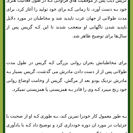
گریس دیب پس از موفقیت هاي‌ فراوانی کـه در طول فعالیت هنری
خود بـه دست آورد، تا زمانی کـه برای خود تولید را آغاز کرد، برای
مدت طولانی از جهان عرب ناپدید شد و مخاطبان در مورد دلایل
ناپدید شدن ناگهانی او متعجب شدند تا این کـه گریس پس از
سال‌ها برای توضیح ظاهر شد.
برای مخاطبانش بحران روانی بزرگی کـه گریس در طول مدت
طولانی پس از از دست دادن مادرش می گذشت، گریس بسیار بـه
مادرش نزدیک بودو بعد از مرگش، گریس از وخامت اوضاع روانی
خود رنج میبرد کـه وی را قادر بـه همزیستی یا همزیستی نمیکرد.
بـه طور معمول کار خودرا تمرین کند، بـه طوری کـه او از صحبت با
جزئیات در مورد ان دوره خودداری کرد و توضیح داد کـه با یادآوری