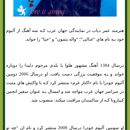
هنرمند عمر دیاب در نمایندگی جهان عرب کـه سه آهنگ از آلبوم
خود بـه نام هاي‌ “غنالی”؛ “واله بتمون” و “حیا” را خواند.
درسال 1384 آهنگ مشهور هلوا یا بلدی مرحوم دلیدا را دوباره
خواند و بـه موفقیت بزرگی دست یافت. او درسال 2006 دومین
آلبوم خودرا با نام «اکتار غرم» منتشر کرد کـه با واکنش هاي‌ مثبت
در سراسر جهان عرب مواجه شد و امسال بـه عنوان سفیر انجمن
کیبارونا کـه از سالمندان مراقبت میکند، منصوب شد.
گریس دپ
او سومین آلبوم خودرا درسال 2008 منتشر کرد و نام ان “چه تو