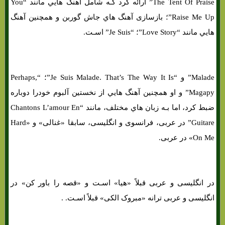
The Tent Of Praise” ارائه کرد کـه شامل آهنگ هایي مانند “You
Raise Me Up”؛ بازسازی آهنگ هاي‌ جاش گوربن و همچنین آهنگ
هایي مانند “Love Story”؛ “Je Suis” اسـت.
Malade” و “Je Suis Malade. That’s The Way It Is”؛ “Perhaps,
Magapy” و او همچنین آهنگ هایي از نخستین آلبوم خودرا دوباره
ضبط کرد، اما بـه زبان هاي‌ مختلف، مانند “Chantons L’amour En
Guitare” در عربی، فرانسوی و انگلیسی، سابقا «غنالی» و «Hard
On Me» در عربی.
در انگلیسی و عربی قبلاً «هیا» اسـت و «قصه را باور کن» در
انگلیسی و عربی ترانه «مبروک الکی» قبلاً اسـت. .