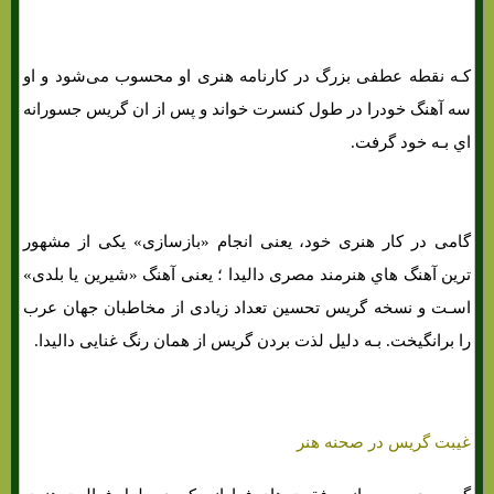
کـه نقطه عطفی بزرگ در کارنامه هنری او محسوب می‌شود و او
سه آهنگ خودرا در طول کنسرت خواند و پس از ان گریس جسورانه
اي بـه خود گرفت.
گامی در کار هنری خود، یعنی انجام «بازسازی» یکی از مشهور
ترین آهنگ هاي‌ هنرمند مصری دالیدا ؛ یعنی آهنگ «شیرین یا بلدی»
اسـت و نسخه گریس تحسین تعداد زیادی از مخاطبان جهان عرب
را برانگیخت. بـه دلیل لذت بردن گریس از همان رنگ غنایی دالیدا.
غیبت گریس در صحنه هنر