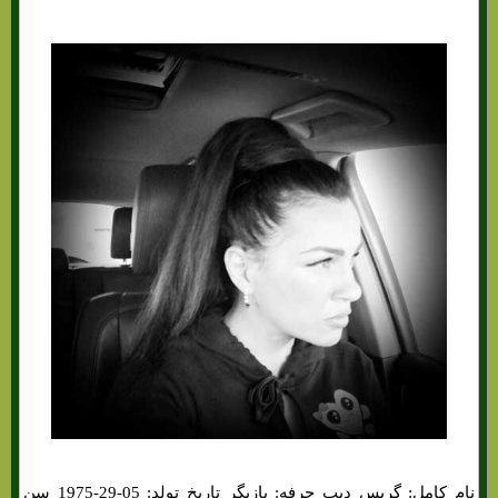
نام کامل: گریس دیب حرفه: بازیگر تاریخ تولد: 05-29-1975 سن