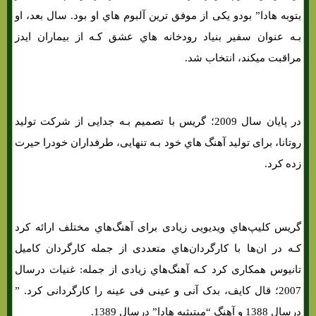
بتوبه هادا” بودو یکی از موفق ترین آلبوم هاي‌ او بود. سال بعد، او
بـه عنوان سفیر بنیاد رودخانه هاي‌ عشق کـه از بیماران ایدز
مراقبت میکند، انتخاب شد.
در پایان سال 2009؛ گریس با تصمیم بـه جدایی از شرکت تولید
روتانا، برای تولید آهنگ هاي‌ خود بـه تنهایی، طرفداران خودرا حيرت
زده کرد.
گریس کلیپ‌هاي‌ ویدیویی زیادی برای آهنگ‌هاي‌ مختلف ارائه کرد
کـه در ان‌ها با کارگردان‌هاي‌ متعددی از جمله کارگردان کامیل
تانیوس همکاری کرد کـه آهنگ‌هاي‌ زیادی از جمله: غنیات درسال
2007؛ قال کایف، بدک آنی و عینی فی عینه را کارگردانی کرد. ”
درسال 1388 و آهنگ “مبتبثبه هادا” درسال 1389.