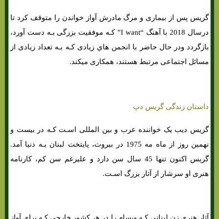
گریس پس از بیماری و مرگ مادرش آواز خواندن را متوقف کرد تا
درسال 2018 با آهنگ “I want” کـه موفقیت بزرگی بـه دست آورد،
بازگردد ودر حال حاضر با انجمن هاي‌ زیادی کـه بـه تعداد زیادی از
مسائل اجتماعی مرتبط هستند، همکاری میکند.
داستان زندگی گریس دپ
گریس دیب یک خواننده عرب و بین المللی اسـت کـه در بیست و
نهمین روز از ماه مه 1975 در بیروت، پایتخت لبنان بـه دنیا آمد.
گریس اکنون تنها 45 سال سن دارد و علیرغم سن کم، کارنامه
هنری او سرشار از آثار بزرگ اسـت.
آثار هنری زن لبنانی کـه ویسام را در هر کشور خارجی کـه برای آواز