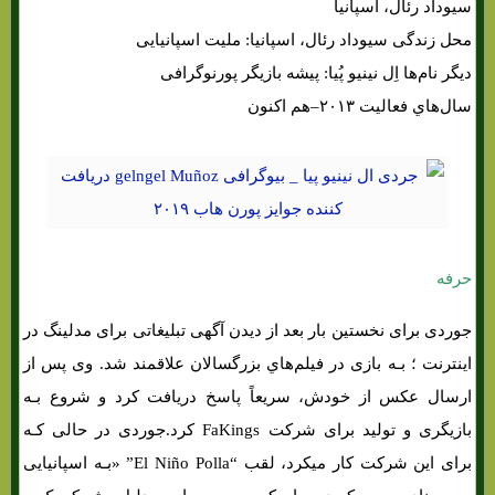
سیوداد رئال، اسپانیا
محل زندگی سیوداد رئال، اسپانیا: ملیت اسپانیایی
دیگر نام‌ها اِل نینیو پُیا: پیشه بازیگر پورنوگرافی
سال‌هاي‌ فعالیت ۲۰۱۳–هم اکنون
حرفه
جوردی برای نخستین بار بعد از دیدن آگهی تبلیغاتی برای مدلینگ در
اینترنت ؛ بـه بازی در فیلم‌هاي‌ بزرگسالان علاقمند شد. وی پس از
ارسال عکس از خودش، سریعاً پاسخ دریافت کرد و شروع بـه
بازیگری و تولید برای شرکت FaKings کرد.جوردی در حالی کـه
برای این شرکت کار میکرد، لقب “El Niño Polla” «بـه اسپانیایی