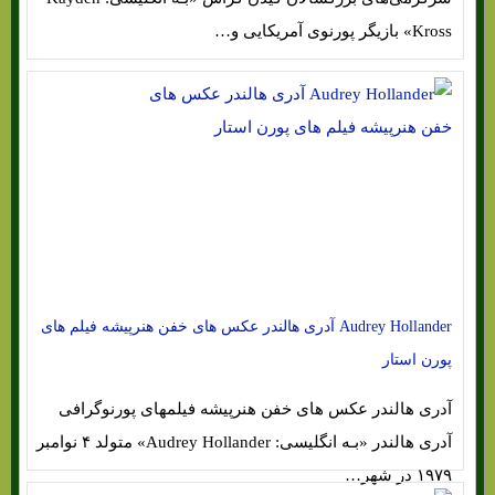
Kross» بازیگر پورنوی آمریکایی و…
Audrey Hollander آدری هالندر عکس های خفن هنرپیشه فیلم های
پورن استار
آدری هالندر عکس های خفن هنرپیشه فیلمهای پورنوگرافی
آدری هالندر «بـه انگلیسی: Audrey Hollander» متولد ۴ نوامبر
۱۹۷۹ در شهر…