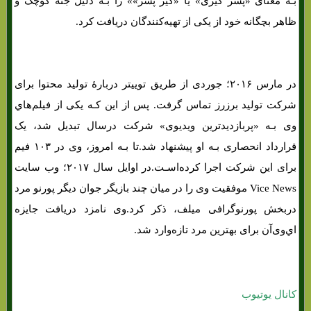
بـه معنای «پسر کیری» یا «کیر پسر»» را بـه دلیل جثه کوچک و
ظاهر بچگانه خود از یکی از تهیه‌کنندگان دریافت کرد.
در مارس ۲۰۱۶؛ جوردی از طریق توییتر دربارهٔ تولید محتوا برای
شرکت تولید برزرز تماس گرفت. پس از این کـه یکی از فیلم‌هاي‌
وی بـه «پربازدیدترین ویدیوی» شرکت درسال تبدیل شد، یک
قرارداد انحصاری بـه او پیشنهاد شد.تا بـه امروز، وی در ۱۰۳ فیم
برای این شرکت اجرا کرده‌اسـت.در اوایل سال ۲۰۱۷؛ وب سایت
Vice News موفقیت وی را در میان چند بازیگر جوان دیگر پورنو مرد
دربخش پورنوگرافی میلف، ذکر کرد.وی نامزد دریافت جایزه
اي‌وی‌آن برای بهترین مرد تازه‌وارد شد.
کانال یوتیوب