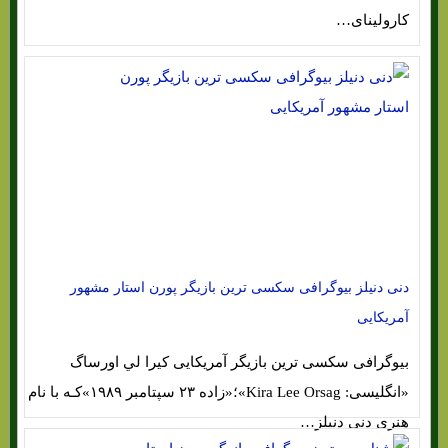
کارولینای…
دنی دنیلز بیوگرافی سکسی ترین بازیگر پورن استار مشهور
آمریکایی
بیوگرافی سکسی ترین بازیگر آمریکایی کیرا لي اورساگ
«انگلیسی: Kira Lee Orsag‎»؛«زاده ۲۳ سپتامبر ۱۹۸۹»کـه با نام
هنری دنی دنیلز…