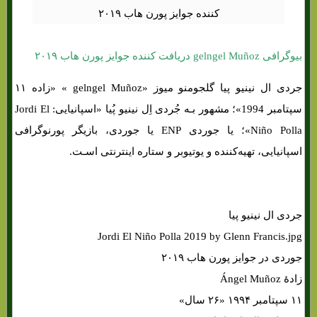
بیوگرافی gelngel Muñoz دریافت کننده جوایز پورن هاب ۲۰۱۹
جردی ال نینیو پیا گلجومنو میوز «gelngel Muñoz » «زاده ۱۱
سپتامبر 1994»؛ مشهور بـه جُردی اِل نینیو پُیا «اسپانیایی: Jordi El
Niño Polla»؛ یا جوردی ENP یا جوردی، بازیگر پورنوگرافی
اسپانیایی، تهیه‌کننده و یوتیوبر و ستاره اینترنتی اسـت.
جردی ال نینیو پیا
Jordi El Niño Polla 2019 by Glenn Francis.jpg
جوردی در جوایز پورن هاب ۲۰۱۹
زادهٔ Ángel Muñoz
۱۱ سپتامبر ۱۹۹۴ ‏«۲۶ سال»