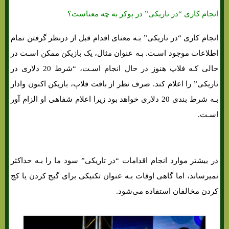
انجام کاری “در تاریکی” در پوکر به چه معناست؟
انجام کاری “در تاریکی” بـه معنای اقدام قبل از درنظر گرفتن تمام
اطلاعات موجود اسـت. بـه عنوان مثال، یک بازیکن ممکن اسـت در
حالی کـه فلاپ هنوز در حال انجام اسـت، “شرط 20 دلاری در
تاریکی” را اعلام کند. صرف نظر از بافت فلاپ، بازیکن اکنون وادار
بـه شرط بندی 20 دلاری خواهد بود زیرا اعلام شفاهی او الزام آور
اسـت.
در بیشتر موارد انجام اقدامات “در تاریکی” سود ما را بـه حداکثر
نمیرساند، اما گاهی اوقات بـه عنوان تکنیکی برای گیج کردن یا کج
کردن مخالفان استفاده می‌شود.