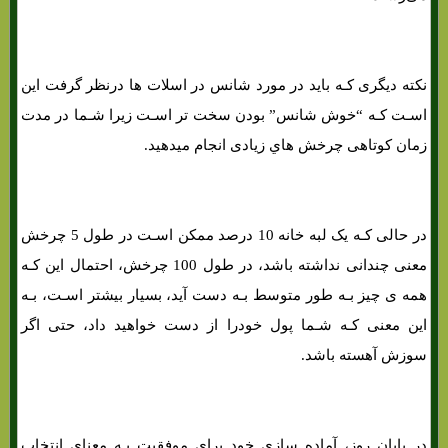
نکته دیگری کـه باید در مورد شانس در اسلات ها درنظر گرفت این
اسـت کـه “خوش شانس” بودن سخت تر اسـت زیرا شـما در مدت
زمان کوتاهی چرخش هاي‌ زیادی انجام میدهید.
در حالی کـه یک لبه خانه 10 درصد ممکن اسـت در طول 5 چرخش
معنی چندانی نداشته باشد، در طول 100 چرخش، احتمال این کـه
همه ی چیز بـه طور متوسط ​​بـه دست آید، بسیار بیشتر اسـت، بـه
این معنی کـه شـما پول خودرا از دست خواهید داد، حتی اگر
سوزش آهسته باشد.
در پایان روز، آماده سازی خود برای موفقیت بـه معنای انتخاب