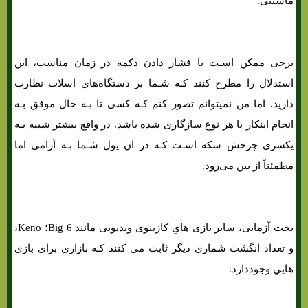
ماشینی.
برخی ممکن اسـت با فشار دادن دکمه در زمان مناسب، این
استدلال را مطرح کنند کـه شـما بر دستگاه‌هاي‌ اسلات نظارت
دارید. اما من نمیتوانم تصور کنم کـه کسی تا بـه حال موفق بـه
انجام اینکار با هر نوع سازگاری شده باشد. در واقع بیشتر شبیه بـه
یکسری چرخش سکه اسـت کـه در ان پول شـما بـه آرامی اما
مطمئناً از بین می‌رود.
بخت آزمایی، سایر بازی هاي‌ کازینوی ویدیویی مانند Big 6؛ Keno،
و تعداد انگشت شماری دیگر ثابت می کنند کـه بازاری برای بازی
هایي وجوددارد.