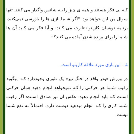
کـه بی فکر هستند و همه ی چیز را بـه شانس واگذار می کنند. تنها
سوال من این خواهد بود: “اگر شـما بازی ها را بازرسی نمی‌کنید،
برنامه نویسان کازینو نظارت می کنند، و آیا فکر می کنید آن ها
شـما را برای برنده شدن آماده می کنند؟”
4 – این بازی مورد علاقه کازینو است
در ورزش «ودر واقع در جنگ نیز» یک تئوری وجوددارد کـه میگوید
رقیب شـما هر حرکتی را کـه نمیخواهد انجام دهید همان حرکتی
اسـت کـه باید انجام دهید. عکس ان نیز صادق اسـت: اگر رقیب
شـما کاری را کـه انجام میدهید دوست دارد، احتمالاً بـه نفع شـما
نیست.