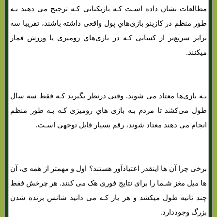
مطالعات نشان داده اسـت کـه بازیکنانی کـه ترجیح می دهند بـه
طور منظم در کازینو بازی‌هاي‌ پول واقعی داشته باشند، تقریبا سه
برابر سریع‌تر از کسانی کـه در بازی‌هاي‌ رومیزی یا ورزش قمار
میکنند.
بـه بازی‌ها معتاد می شوند. وقتی درنظر بگیرید کـه فقط سه سال
طول می‌کشد تا مردم بـه بازی هاي‌ رومیزی کـه بـه طور منظم
انجام می دهند معتاد شوند، رقم بسیار قابل توجهی اسـت.
برخی چرا آن ها اینقدر اعتیادآور هستند؟ اول و مهمتر از همه ی، آن
ها میل مغز شـما را برای نتایج فوری هک می کنند. هر چرخش فقط
چند ثانیه طول میکشد و هر بار کـه می دانید شانس برنده شدن
بزرگ وجوددارد.