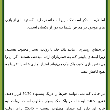
اما لازم بـه ذکر اسـت کـه این لبه خانه در طیف گسترده اي از بازی
هاي‌ موجود در معرض شـما بـه دور از یکسان اسـت.
بازی‌هاي‌ رومیزی ؛ مانند بلک جک یا رولت، بسیار محبوب هستند،
زیرا لبه‌هاي‌ پایینی کـه بـه قماربازان ارائه میدهند، هستند. اگر ان را
بی نقص بازی کنید، بلک جک می‌تواند امتیاز آماری خانه را تقریبا بـه
هیچ کاهش دهد.
در حالی کـه نمی توانید چیزها را دریک پیشنهاد 50/50 قرار دهید،
تقریبا 0.5% لبه خانه در بلک جک بسیار مطلوب اسـت. رولت لبه
خانه اي دارد کـه چندان مطلوب نیست – 5.45٪ برای رولت