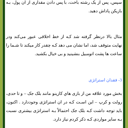
سپس، پس از یک رشته باخت، با پس دادن مقداری از ان پول، بـه
بازیکن پاداش دهید.
مثال بالا درنظر گرفته شد کـه از خط اخلاقی عبور می‌کند ودر
نهایت متوقف شد، اما نشان می دهد کـه چقدر کار میکند تا شـما را
ساعت ها پشت اتومبیل بنشینید و بی خیال بکشید.
3- فقدان استراتژی
بخش مورد علاقه من از بازی هاي‌ کازینو مانند بلک جک – و تا حدی،
رولت و کرپ – این اسـت کـه در ان استراتژی وجوددارد . اکنون،
باید توجه داشت کـه بلک جک احتمالاً بـه استراتژی بیشتری نسبت
بـه سایر مواردی کـه ذکر کردم نیاز دارد.