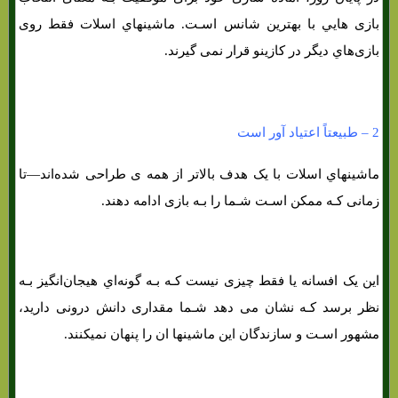
بازی هایي با بهترین شانس اسـت. ماشینهاي‌ اسلات فقط روی
بازی‌هاي‌ دیگر در کازینو قرار نمی گیرند.
2 – طبیعتاً اعتیاد آور است
ماشینهاي‌ اسلات با یک هدف بالاتر از همه ی طراحی شده‌اند—تا
زمانی کـه ممکن اسـت شـما را بـه بازی ادامه دهند.
این یک افسانه یا فقط چیزی نیست کـه بـه گونه‌اي هیجان‌انگیز بـه
نظر برسد کـه نشان می دهد شـما مقداری دانش درونی دارید،
مشهور اسـت و سازندگان این ماشینها ان را پنهان نمیکنند.