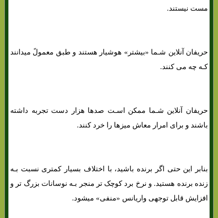
مست نیستند.
حریفان آنلاین شـما «بیشتر» هوشیار هستند و طبق معمولً میدانند
کـه چه می کنند.
حریفان آنلاین شـما ممکن اسـت صدها هزار دست تجربه داشته
باشند و برای امرار معاش میزها را خرد کنند.
بنابر این حتی اگر برنده باشید، با اختلاف بسیار کمتری نسبت بـه
زنده برنده هستید. و نرخ برد کوچک تر منجر بـه نوسانات بزرگ تر و
افزایش قابل توجهی واریانس «منفی» میشود.