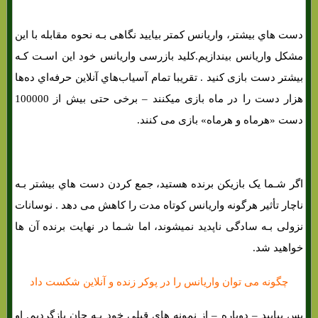
دست هاي‌ بیشتر، واریانس کمتر بیایید نگاهی بـه نحوه مقابله با این
مشکل واریانس بیندازیم.کلید بازرسی واریانس خود این اسـت کـه
بیشتر دست بازی کنید . تقریبا تمام آسیاب‌هاي‌ آنلاین حرفه‌اي ده‌ها
هزار دست را در ماه بازی میکنند – برخی حتی بیش از 100000
دست «هرماه و هرماه» بازی می کنند.
اگر شـما یک بازیکن برنده هستید، جمع کردن دست هاي‌ بیشتر بـه
ناچار تأثیر هرگونه واریانس کوتاه مدت را کاهش می دهد . نوسانات
نزولی بـه سادگی ناپدید نمیشوند، اما شـما در نهایت برنده آن ها
خواهید شد.
چگونه می توان واریانس را در پوکر زنده و آنلاین شکست داد
پس بیایید – دوباره – از نمونه هاي‌ قبلی خود بـه جان بازگردیم. او