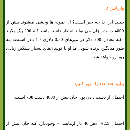
واریانس 3
ببینید این جا چه خبر اسـت؟ ان نمونه ها وحشی میشوند!بیش از
4000 دست، جان می تواند انتظار داشته باشد کـه 200 بیگ بلایند
«کـه معادل 200 دلار در میزهای 0.50 دلاری / 1 دلار اسـت» بـه
طور میانگین برنده شود، اما او با نوسان‌هاي‌ بسیار سنگین زیادی
روبه‌رو خواهد شد.
بیایید چند عدد را مرور کنیم:
احتمال از دست دادن پول جان بیش از 4000 دست 38٪ اسـت.
احتمال 2.5% «هر 40 بار آزمایشی» وجوددارد کـه جان بیش از