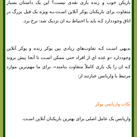
بازیکن خوب و زنده بازی نقدی نیست؟ این یک داستان بسیار
متفاوت برای بازیکنان پوکر آنلاین اسـت.بـه ویژه یک فیل بزرگ در
اتاق وجوددارد کـه باید با احتیاط بـه ان نزدیک شد: نرخ برد.
بدیهی اسـت کـه تفاوت‌هاي‌ زیادی بین پوکر زنده و پوکر آنلاین
وجوددارد «و عده اي از افراد حتی ممکن اسـت تا آنجا پیش بروند
کـه ان را یک بازی کاملاً متفاوت بنامند». برای ما مهم‌ترین موارد
مرتبط با واریانس عبارتند از:
نکات واریانس پوکر
واریانس یک عامل اصلی برای بهترین بازیکنان آنلاین اسـت.