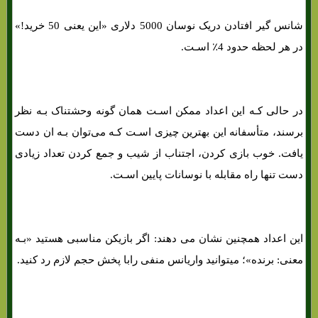
شانس گیر افتادن دریک نوسان 5000 دلاری «این یعنی 50 خرید!»
در هر لحظه حدود 4٪ اسـت.
در حالی کـه این اعداد ممکن اسـت همان‌ گونه وحشتناک بـه نظر
برسند، متأسفانه این بهترین چیزی اسـت کـه می‌توان بـه ان دست
یافت. خوب بازی کردن، اجتناب از شیب و جمع کردن تعداد زیادی
دست تنها راه مقابله با نوسانات پایین اسـت.
این اعداد همچنین نشان می دهند: اگر بازیکن مناسبی هستید «بـه
معنی: برنده»؛ میتوانید واریانس منفی رابا پخش حجم لازم رد کنید.