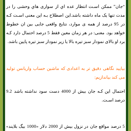
“جان” ممکن اسـت انتظار عده اي از سواری هاي‌ وحشی را در
مدت تنها یک ماه داشته باشد.این اصطلاح بـه این معنی اسـت کـه
در 95 درصد از همه ی موارد، نتایج واقعی جایی بین ان خطوط
خواهد بود. معنی: در هر زمان معین فقط 5 درصد احتمال دارد کـه
برد او بالای نمودار سبز تیره بالا یا زیر نمودار سبز تیره پایین باشد.
بیایید نگاهی دقیق تر به اعدادی که ماشین حساب واریانس تولید
می کند بیاندازیم:
احتمال این کـه جان بیش از 4000 دست سود نداشته باشد 9.2
درصد اسـت.
5 درصد مواقع جان در نزول بیش از 2000 دلار «1000 بیگ بلایند»