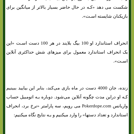
شکست می دهد «کـه در حال حاضر بسیار بالاتر از میانگین برای
بازیکنان شایسته اسـت».
انحراف استاندارد او 100 بیگ بلایند در هر 100 دست اسـت «این
یک انحراف استاندارد معمول برای میزهای شش حداکثری آنلاین
اسـت».
زنده، جان 4000 دست در ماه بازی می‌کند، بنابر این بیایید ببینیم
کـه او دراین مدت چگونه آنلاین می‌شود. دوباره بـه اتومبیل حساب
واریانس Pokerdope.com می رویم، سه پارامتر «نرخ برد، انحراف
استاندارد و تعداد دستها» را وارد میکنیم و بـه نتایج نگاه میکنیم: