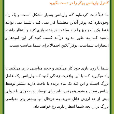
کنترل واریانس پوکر را در دست بگیرید
ما قبلاً ثابت کرده‌ایم کـه واریانس بسیار مشکل اسـت و یک راه
وجوددارد کـه پوکر آنلاین مطمئناً کار نمی کند : شـما نمی توانید
فقط یک یا دو میز را چند ساعت در هفته بازی کنید و انتظار داشته
باشید کـه بـه طور مداوم درآمد کسب کنید.اگر این امیدها و
انتظارات شماست، پوکر آنلاین احتمالا برای شـما مناسب نیست.
شـما یا روی بازی خود کار می‌کنید و حجم مناسبی بازی می‌کنید یا
یاد میگیرید کـه با این واقعیت زندگی کنید کـه واریانس یک عامل
بزرگ اسـت و این کـه یک ماه برنده یا باخت دارید بیشتر توسط
شانس تعیین میشود.همچنین نباید برای نوسانات صعودی یا نزولی
بیش از حد ارزش قائل شوید. بـه هرحال انها بیشتر ودر مقیاسی
بزرگ تر از انچه شـما انتظار دارید رخ خواهند داد.