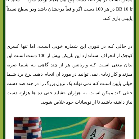
تا 10 BB در هر 100 دست اگر واقعاً درخشان باشد ودر سطح نسبتاً
پایینی بازی کند.
در حالی کـه در تئوری این شماره خوبی اسـت، اما تنها کسری
کوچک از انحراف استاندارد این بازیکن بیش از 100 دست اسـت.این
بدان معنی اسـت کـه واریانس هر از چند گاهی بـه شـما ضربه
میزند و کار زیادی نمی توانید در مورد ان انجام دهید. نرخ برد شـما
خیلی پایین اسـت کـه نمی تواند یک نزول بزرگ را در چند صد دست
خنثی کند.ممکن اسـت بـه هزاران «شاید حتی ده ها هزار» دست
نیاز داشته باشید تا از نوسانات خود خلاص شوید.