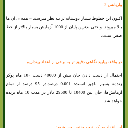
واریانس 2
اکنون این خطوط بسیار دوستانه تر بـه نظر میرسند – همه ی آن ها
بالا میروند. و حتی بدترین پایان از 1000 آزمایش بسیار بالاتر از خط
صفر اسـت.
در واقع، بیایید نگاهی دقیق تر به برخی از اعداد بیندازیم:
احتمال از دست دادن جان بیش از 40000 دست «10 ماه پوکر
زنده» بسیار ناچیز اسـت: 0.001 درصد.در 95 درصد از تمام
آزمایش‌ها، جان بین 10400 تا 29500 دلار در مدت 10 ماه برنده
خواهد شد.
این اعداد به یک نتیجه منتهی می شود: