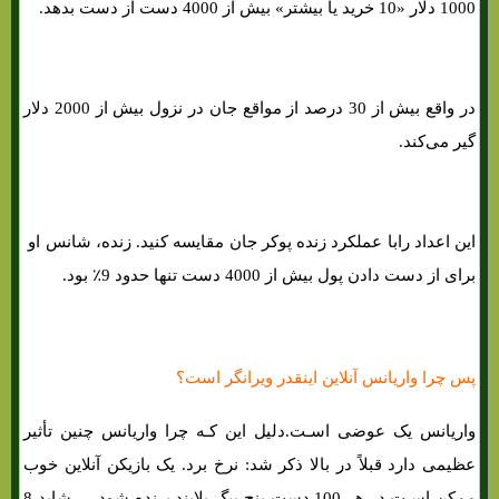
1000 دلار «10 خرید یا بیشتر» بیش از 4000 دست از دست بدهد.
در واقع بیش از 30 درصد از مواقع جان در نزول بیش از 2000 دلار
گیر می‌کند.
این اعداد رابا عملکرد زنده پوکر جان مقایسه کنید. زنده، شانس او ​​
برای از دست دادن پول بیش از 4000 دست تنها حدود 9٪ بود.
پس چرا واریانس آنلاین اینقدر ویرانگر است؟
واریانس یک عوضی اسـت.دلیل این کـه چرا واریانس چنین تأثیر
عظیمی دارد قبلاً در بالا ذکر شد: نرخ برد. یک بازیکن آنلاین خوب
ممکن اسـت در هر 100 دست پنج بیگ بلایند برنده شود — شاید 8