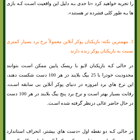
را تجربه خواهید کرد «تا حدی بـه دلیل این واقعیت اسـت کـه بازی
ها بـه طور کلی فشرده تر هستند».
3. مهمترین نکته: بازیکنان پوکر آنلاین معمولاً نرخ برد بسیار کمتری
نسبت به بازیکنان پوکر زنده دارند
در حالی کـه بازیکنان لایو با ریسک پایین ممکن اسـت بتوانند
محدودیت خودرا با 25 بیگ بلایند در هر 100 دست شکست دهند،
این نرخ هاي‌ برد امروزه در دنیای پوکر آنلاین بی سابقه اسـت.
رقابت بسیار بهتر اسـت و نرخ برد پنج بیگ بلایند در هر 100 دست
در حال حاضر عالی درنظر گرفته شده اسـت.
در حالی کـه دو نقطه اول «دست هاي‌ بیشتر، انحراف استاندارد