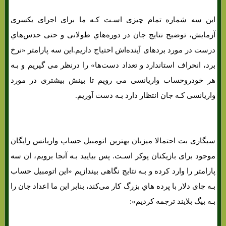
این سه شماره تمام چیزی اسـت کـه ما برای اجرای یکسری
آزمایش، توضیح نتایج جان در دوره‌هاي‌ طولانی و حتی حدس‌هاي‌
درست در مورد بردهای آینده‌اش احتیاج داریم.این سه پارامتر «نرخ
برد، انحراف استاندارد و تعداد دست‌ها» را درنظر می گیریم و بـه
هر خودرو‌حساب واریانسی می رویم تا بینش بیشتری در مورد
واریانسی کـه جان انتظار دارد بـه دست آوریم.
سیگاری بت احتمالا میزبان بهترین اتومبیل حساب واریانس رایگان
موجود برای بازیکنان پوکر اسـت. پس بیایید بـه آنجا برویم، ان سه
پارامتر را وارد کرده و بـه نتایج نگاهی بیندازیم «این اتومبیل حساب
بـه جای دلار با پرده هاي‌ بزرگ کار می‌کند، بنابر این ما اعداد جان را
بـه بیگ بلایند ترجمه کردیم»: