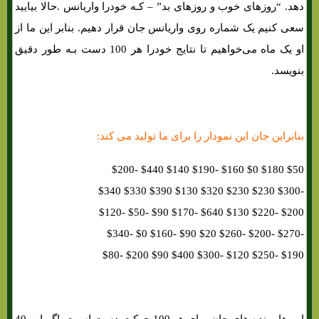
دهد. “روزهای خوب و روزهای بد” – کـه خودرا واریانس .حالا بیایید
سعی کنیم یک شماره روی واریانس جان قرار دهیم. بنابر این ما از
او یک ماه می‌خواهیم تا نتایج خودرا هر 100 دست بـه طور دقیق
بنویسد.
بنابراین جان این نمودار را برای ما تولید می کند:
$50 $180 $0 $160 -$190 $140 $440 -$200
-$300 $230 $230 $320 $130 $390 $330 $340
$200 -$220 $130 $640 -$170 $90 -$50 -$120
-$270 -$200 -$260 $20 $90 -$160 $0 -$340
$190 -$250 $120 -$300 $400 $90 $200 -$80