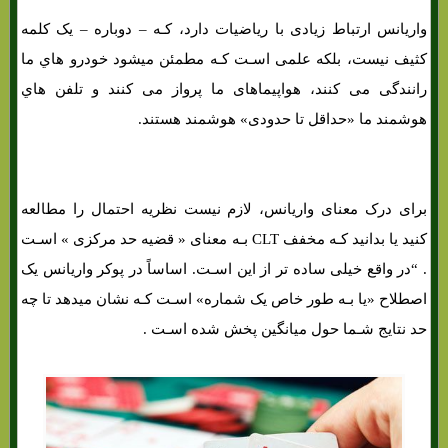
واریانس ارتباط زیادی با ریاضیات دارد، کـه – دوباره – یک کلمه
کثیف نیست، بلکه علمی اسـت کـه مطمئن میشود خودرو هاي‌ ما
رانندگی می کنند، هواپیماهای ما پرواز می کنند و تلفن هاي‌
هوشمند ما «حداقل تا حدودی» هوشمند هستند.
برای درک معنای واریانس، لازم نیست نظریه احتمال را مطالعه
کنید یا بدانید کـه مخفف CLT بـه معنای « قضیه حد مرکزی » اسـت
. “در واقع خیلی ساده تر از این اسـت. اساساً در پوکر واریانس یک
اصطلاح «یا بـه طور خاص یک شماره» اسـت کـه نشان میدهد تا چه
حد نتایج شـما حول میانگین پخش شده اسـت .