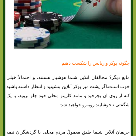
چگونه پوکر واریانس را شکست دهیم
مانع دیگر؟ مخالفان آنلاین شـما هوشیار هستند. و احتمالاً خیلی
خوب اسـت.اگر پشت میز پوکر آنلاین بنشینید و انتظار داشته باشید
کـه از روی ان بچرخید و مانند کازینو محلی خود جلو بروید، با یک
شگفتی ناخوشایند روبه‌رو خواهید شد:
حریفان آنلاین شـما طبق معمولً مردم محلی یا گردشگران نیمه