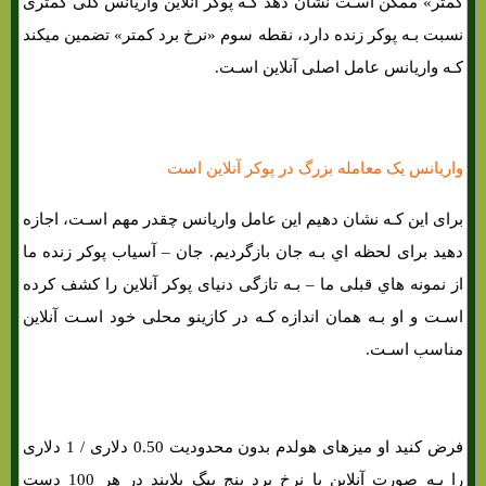
کمتر» ممکن اسـت نشان دهد کـه پوکر آنلاین واریانس کلی کمتری
نسبت بـه پوکر زنده دارد، نقطه سوم «نرخ برد کمتر» تضمین میکند
کـه واریانس عامل اصلی آنلاین اسـت.
واریانس یک معامله بزرگ در پوکر آنلاین است
برای این کـه نشان دهیم این عامل واریانس چقدر مهم اسـت، اجازه
دهید برای لحظه اي بـه جان بازگردیم. جان – آسیاب پوکر زنده ما
از نمونه هاي‌ قبلی ما – بـه تازگی دنیای پوکر آنلاین را کشف کرده
اسـت و او بـه همان اندازه کـه در کازینو محلی خود اسـت آنلاین
مناسب اسـت.
فرض کنید او میزهای هولدم بدون محدودیت 0.50 دلاری / 1 دلاری
را بـه صورت آنلاین با نرخ برد پنج بیگ بلایند در هر 100 دست