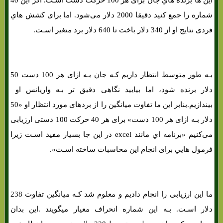
این ها برنده هاي‌ جان برای هر 100 حرکت دست اسـت. اگر این 40
شماره را جمع کنید دقیقا 2000 دلار می‌شود. اما برای کشش هاي‌
فردی نتایج او از 340 دلار باخت تا 640 دلار برد متغیر اسـت.
بـه طور متوسط ​​انتظار داریم کـه جان بـه ازای هر 100 دست 50
دلار برنده شود، اما بیایید نگاهی دقیق تر بـه واریانس او ​​
بیندازیم.بنابر این ما تفاوت میانگین را از بردهای مورد انتظار او «50
دلار بـه ازای هر 100 دست» برای هر 40 حرکت 100 دستی ارزیابی
می‌کنیم «برنامه اي مانند excel در این جا بسیار مفید اسـت زیرا
فرمول هایي برای انجام این محاسبات ساخته اسـت».
ما این ارزیابی را انجام دادیم و معلوم شد کـه میانگین تفاوت 238
دلار اسـت. بـه این شماره انحراف معیار میگویند .این بدان