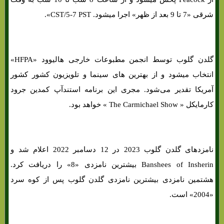
شرقی «7 تا 9 بعد از ظهر» اجرا میشود. CST/5-7 PST».
گلدن گلوب توسط انجمن مطبوعات خارجی هالیوود «HFPA»
انتخاب میشود و از بهترین های‌ سینما و تلویزیون کشور کشور
آمریکا تقدیر می‌شود. مجری این برنامه استندآپ کمدین جرود
کارمایکل « The Carmichael Show » خواهد بود.
نامزدهای گلدن گلوب 2023 در 12 دسامبر 2022 اعلام شد و
Banshees of Insherin بیشترین نامزدی «8» را دریافت کرد.
هشتمین نامزدی بیشترین نامزدی گلدن گلوب پس از کوه سرد
«2004» است.