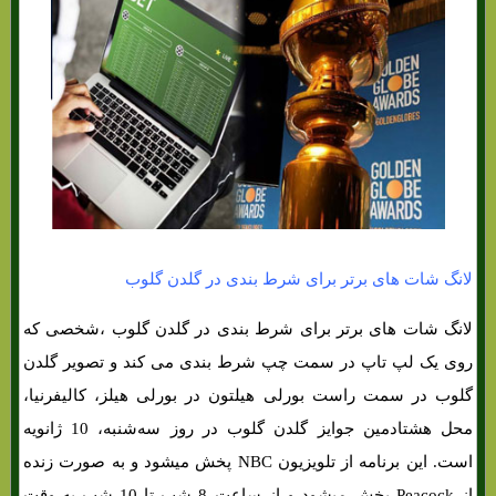
لانگ شات های برتر برای شرط بندی در گلدن گلوب
لانگ شات های برتر برای شرط بندی در گلدن گلوب ،شخصی که
روی یک لپ تاپ در سمت چپ شرط بندی می کند و تصویر گلدن
گلوب در سمت راست بورلی هیلتون در بورلی هیلز، کالیفرنیا،
محل هشتادمین جوایز گلدن گلوب در روز سه‌شنبه، 10 ژانویه
است. این برنامه از تلویزیون NBC پخش میشود و به صورت زنده
از Peacock پخش میشود و از ساعت 8 شب تا 10 شب به وقت