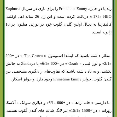
زندایا دو جایزه Primetime Emmy را برای بازی در سریال Euphoria
«-175» HBO دریافت کرده است و این زن 26 ساله اهل اوکلند،
کالیفرنیا به دنبال اولین گلدن گلوب خود در بورلی هیلتون در 10
ژانویه است.
انتظار داشته باشید که ایملدا استونتون « The Crown » در +200
«2/1» و لورا لینی « Ozark » در +600 «6/1» با Zendaya به چالش
بکشند، و به یاد داشته باشید که تفاوت‌های‌ رای‌گیری مشخصی بین
گلدن گلوب، جوایز Primetime Emmy وجود دارد. و جوایز اسکار.
اما دارسی « خانه اژدها » در +600 «6/1» و هیلاری سوانک « آلاسکا
روزانه » در +1500 «15/1» نیز لانگ شات های‌ گلدن گلوب هستند،