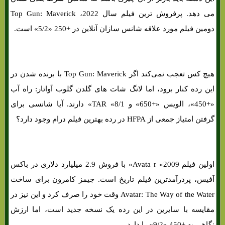
می دهد. پرفروش ترین فیلم سال 2022، Top Gun: Maverick
دومین فیلم مورد علاقه شانس سازان آنلاین در +250 «5/2» است.
هیچ کس تعجب نمی‌کند اگر Top Gun: Maverick با برنده شدن در
این رده کنار برود، اما لانگ شات های‌ گلدن گلوب آواتار: راه آب
«+450»، الویس «+650» و TAR «8/1» دارند. آیا شانسی برای
گرفتن امتیاز جمعی از HFPA در رده بهترین فیلم درام وجود دارد؟
اولین فیلم Avata r «2009» با فروش 2.9 میلیارد دلاری در باکس
آفیس، پردرآمدترین فیلم تاریخ است. جیمز کامرون برای ساخت
Avatar: The Way of the Water وقت خود را صرف کرد و این نیز در
مقایسه با سایرین در این رده یک نسخه جدید است، اما ارزش
نگاهی به +450 «9/2» را دارد.