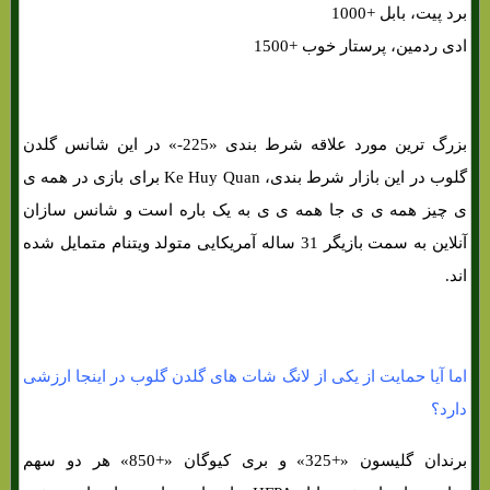
برد پیت، بابل +1000
ادی ردمین، پرستار خوب +1500
بزرگ ترین مورد علاقه شرط بندی «225-» در این شانس گلدن
گلوب در این بازار شرط بندی، Ke Huy Quan برای بازی در همه ی
ی چیز همه ی ی جا همه ی ی به یک باره است و شانس سازان
آنلاین به سمت بازیگر 31 ساله آمریکایی متولد ویتنام متمایل شده
اند.
اما آیا حمایت از یکی از لانگ شات های گلدن گلوب در اینجا ارزشی
دارد؟
برندان گلیسون «+325» و بری کیوگان «+850» هر دو سهم