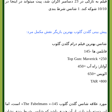
فیلم به تازگی در 23 دسامبر اکران شد، پیت میتواند در اینجا در
10/10 شوکه کند. 1 شانس شرط بندی
پیش بینی گلدن گلوب بهترین بازیگر نقش مکمل مرد:
شانس بهترین فیلم درام گلدن گلوب
فابلمن ها -145
Top Gun: Maverick +250
آواتار: راه آب +450
الویس +650
TAR +800
مورد علاقه شانس گلدن گلوب The Fabelmans «-145» است، اما
این دسته باید بازتر از آن چیزی باشد که شانس شرط بندی نشان