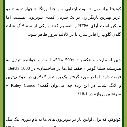
کوئینتا برانسون « ابوت ابتدایی » و جنا اورتگا « چهارشنبه » دو
عزیز بهترین بازیگر زن در یک سریال کمدی تلویزیونی هستند، اما
ممکن است آرای HFPA را تقسیم کنند و یکی از سه لانگ شات
گلدن گلوب را قادر سازد تا در لالالند پیروز ظاهر شود.
جین اسمارت « هکس » +500 «5/1» است و خواننده تبدیل به
هنرپیشه سلنا گومز « فقط قتل‌ها در ساختمان» در BetUS 1000+
قیمت دارد، اما در مورد گرفتن یک بروشور 5 دلاری در طولانی‌ترین
و لانگ شات در این رده چه می‌توان گفت؟ Kaley Cuoco «
سرنشین پرواز» در 18/1؟
کوئوکو، که برای اولین بار در تلویزیون های‌ ما به نام تئوری بیگ بنگ