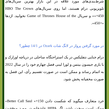
شرط‌بندی‌های‌ مورد علاقه در این بازار بهترین سریال‌های‌
تلویزیونی درام هستند، اما روی سریال‌های‌ HBO The Crown
«+450» و سریال Game of Thrones House of the نخوابید. اژدها
«+450».
در مورد گرفتن پرواز در لانگ شات Ozark در 14/1 چطور؟
درام جنایی نتفلیکس در یک استراحتگاه ساحلی در دریاچه اوزارک و
با بازی جیسون بیتمن و لورا لینی فصل چهارم خود را در سال 2022
به اتمام رساند و ممکن است در صورت تقسیم رأی، این فصل به
صورت مخفیانه پخش شود.
خرد متعارف میگوید که شکست دادن Better Call Saul «+150»
ممکن است سخت باشد، اگر HFPA عاشقانه در مورد موفقیت