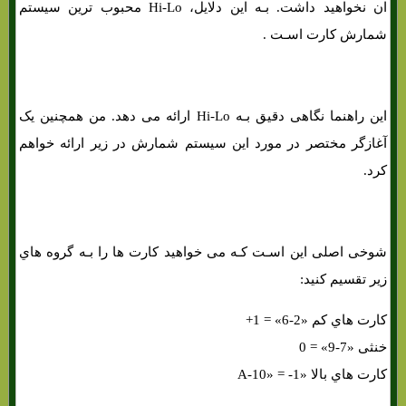
ان نخواهید داشت. بـه این دلایل، Hi-Lo محبوب ترین سیستم
شمارش کارت اسـت .
این راهنما نگاهی دقیق بـه Hi-Lo ارائه می دهد. من همچنین یک
آغازگر مختصر در مورد این سیستم شمارش در زیر ارائه خواهم
کرد.
شوخی اصلی این اسـت کـه می خواهید کارت ها را بـه گروه هاي‌
زیر تقسیم کنید:
کارت هاي‌ کم «2-6» = 1+
خنثی «7-9» = 0
کارت هاي‌ بالا «A-10» = -1