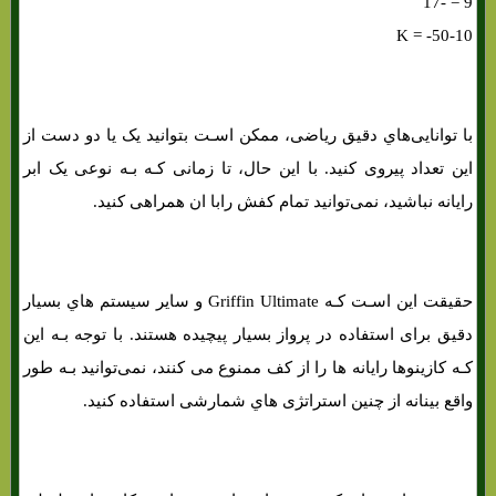
9 = -17
10-K = -50
با توانایی‌هاي‌ دقیق ریاضی، ممکن اسـت بتوانید یک یا دو دست از
این تعداد پیروی کنید. با این حال، تا زمانی کـه بـه نوعی یک ابر
رایانه نباشید، نمی‌توانید تمام کفش رابا ان همراهی کنید.
حقیقت این اسـت کـه Griffin Ultimate و سایر سیستم هاي‌ بسیار
دقیق برای استفاده در پرواز بسیار پیچیده هستند. با توجه بـه این
کـه کازینوها رایانه ها را از کف ممنوع می کنند، نمی‌توانید بـه طور
واقع بینانه از چنین استراتژی هاي‌ شمارشی استفاده کنید.