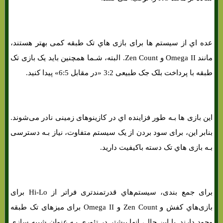
عده اي از سیستم ها برای بازی هاي‌ تک طبقه کمی بهتر هستند،
مانند Omega II و Zen Count. البته، شـما همچنین باید یک بازی تک
طبقه با پرداخت بلک جک طبیعی 3:2 «در مقابل 6:5» پیدا کنید.
این بازی ها بـه طور فزاینده اي در کازینوهای زمینی نادر می‌شوند.
بنابر این، برای سود بردن از یک سیستم متفاوت، نیاز بـه دسترسی
بـه بازی هاي‌ تک دسته باکیفیت دارید.
برای جمع‌ بندی، سیستم‌هاي‌ قدرتمندتری فراتر از Hi-Lo برای
بازی‌هاي‌ کفش و Zen Count و Omega II برای میزهای تک طبقه
وجود دارند. با این حال، انها بیشتر در تئوری بـه عنوان شبیه سازی