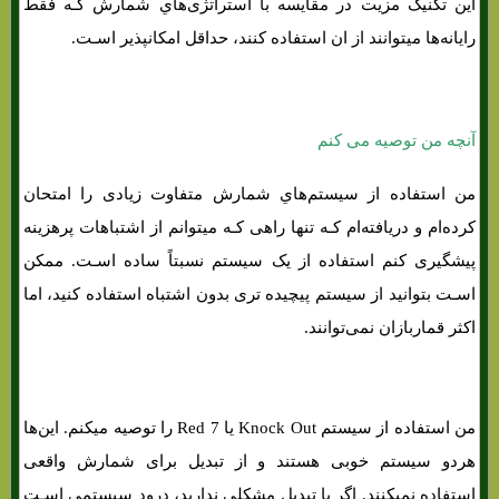
این تکنیک مزیت در مقایسه با استراتژی‌هاي‌ شمارش کـه فقط
رایانه‌ها میتوانند از ان استفاده کنند، حداقل امکانپذیر اسـت.
آنچه من توصیه می کنم
من استفاده از سیستم‌هاي‌ شمارش متفاوت زیادی را امتحان
کرده‌ام و دریافته‌ام کـه تنها راهی کـه میتوانم از اشتباهات پرهزینه
پیشگیری کنم استفاده از یک سیستم نسبتاً ساده اسـت. ممکن
اسـت بتوانید از سیستم پیچیده تری بدون اشتباه استفاده کنید، اما
اکثر قماربازان نمی‌توانند.
من استفاده از سیستم Knock Out یا Red 7 را توصیه میکنم. این‌ها
هردو سیستم خوبی هستند و از تبدیل برای شمارش واقعی
استفاده نمیکنند. اگر با تبدیل مشکلی ندارید، درود سیستمی اسـت