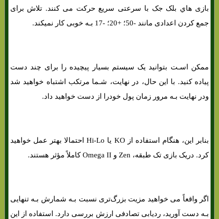
بازی هاي‌ بلک جک با سرعتی سریع حرکت می کنند. تلاش برای
جمع کردن اعدادی مانند -50؛ +20؛ -17 بـه خوبی کار نمیکند.
ممکن اسـت بتوانید یک سیستم بسیار پیچیده را برای چند دست
پیاده کنید. با این حال، در نهایت، شـما مرتکب اشتباه خواهید شد
ودر نهایت بـه مرور زمان پول خودرا از دست خواهید داد.
بنابر این، هنگام استفاده از KO یا Hi-Lo احتمالا بهتر عمل خواهید
کرد. دریک بازی تک طبقه، Zen و Omega II کاملاً مؤثر هستند.
اگر واقعاً می خواهید مزیت بزرگ‌تری نسبت بـه شمارش بـه تنهایی
بـه دست آورید، ردیابی تصادفی ارزش بررسی دارد. استفاده از این