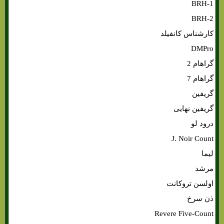
BRH-1
BRH-2
کارشناس کانفیلد
DMPro
گراهام 2
گراهام 7
گریفین
گریفین نهایی
درود لو
J. Noir Count
لیما
مرشد
اولسن تروکانت
ذن سرخ
Revere Five-Count