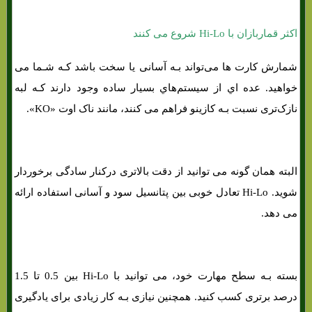
اکثر قماربازان با Hi-Lo شروع می کنند
شمارش کارت ها می‌تواند بـه آسانی یا سخت باشد کـه شـما می
خواهید. عده اي از سیستم‌هاي‌ بسیار ساده وجود دارند کـه لبه
نازک‌تری نسبت بـه کازینو فراهم می کنند، مانند ناک اوت «KO».
البته همان‌ گونه می توانید از دقت بالاتری درکنار سادگی برخوردار
شوید. Hi-Lo تعادل خوبی بین پتانسیل سود و آسانی استفاده ارائه
می دهد.
بسته بـه سطح مهارت خود، می توانید با Hi-Lo بین 0.5 تا 1.5
درصد برتری کسب کنید. همچنین نیازی بـه کار زیادی برای یادگیری