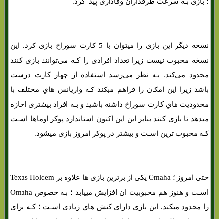
؛ بازی بـه سرعت طرفداران وفاداری پیدا کرد.
نسخه دیگر این بازی را میتوان با 5 کارت سوراخ بازی کرد. این
نسخه محبوب نیست زیرا تعداد افرادی را کـه می‌توانند بازی کنند
محدود می‌کند. بـه نظر می‌رسد استفاده از چهار کارت درست
باشد زیرا این امکان را فراهم میکند کـه واریانس هاي‌ مختلف با
محدودیت هاي‌ کارت سوراخ داشته باشید و بـه افراد بیشتری اجازه
میدهد تا بازی کنند بنابر این این اکنون استاندارد پوکر اوماها اسـت
کـه محبوب ترین اسـت و بیشتر در پوکر امروز بازی میشود.
حتی امروز ؛ Omaha یکی از برترین بازی ها علاوه بر Texas Holdem
اسـت و هنوز هم محبوبیت ان افزایش مییابد ؛ بـه خصوص Omaha
را محدود میکند. این بازی دارای کنش هاي‌ زیادی اسـت ؛ کـه برای