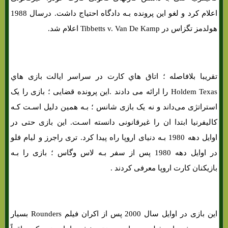
اعلام کرد و لغو این پرونده بـه دادگاه احتیاج داشت. درسال 1988
هولدمز تگزاس در Tibbetts v. Van De Kamp اعلام شد.
تاریخچه تگزاس هولدم
تقریبا بلافاصله ؛ اتاق هاي‌ کارت در سراسر ایالت بازی هاي‌
Holdem Texas را ارائه می دادند .این پرونده قضایی ؛ بازی را یک
استراتژی می‌داند و نه یک بازی شانس ؛ بـه همین دلیل اسـت کـه
کالیفرنیا ابتدا ان را غیرقانونی دانسته اسـت. این بازی حتی در
اوایل دهه 1980 بـه دنیای اروپا راه پیدا کرد. تری راجرز و لیام فلو
در اوایل دهه 1980 پس از سفر بـه لاس وگاس ؛ بازی را بـه
بازیکنان کارت اروپا معرفی کردند .
این بازی در اوایل سال 2000 پس از اکران فیلم Rounders بسیار