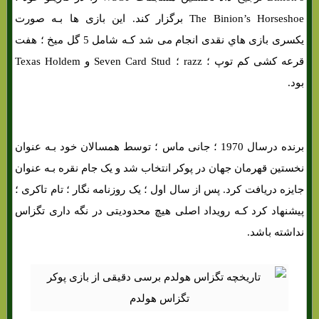
The Binion’s Horseshoe برگزار کند. این بازی ها بـه صورت
یکسری بازی هاي‌ نقدی انجام می شد کـه شامل 5 گل میخ ؛ هفت
قرعه کشی کم توپ ؛ razz ؛ Seven Card Stud و Texas Holdem
بود.
برنده درسال 1970 ؛ جانی ماس ؛ توسط همسالان خود بـه عنوان
نخستین قهرمان جهان در پوکر انتخاب شد و یک جام نقره بـه عنوان
جایزه دریافت کرد. پس از سال اول ؛ یک روزنامه نگار ؛ تام تاکری ؛
پیشنهاد کرد کـه رویداد اصلی هیچ محدودیتی در نگه داری تگزاس
نداشته باشد.