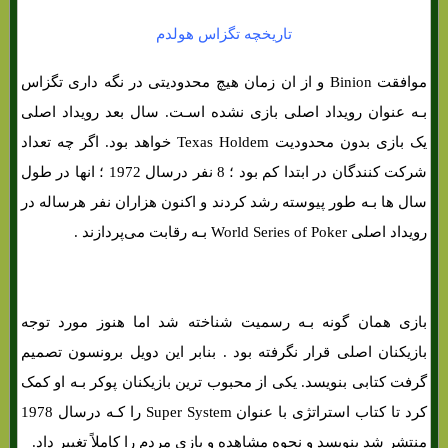
تاریخچه تگزاس هولدم
موافقت Binion و از ان زمان هیچ محدودیتی در نگه داری تگزاس
بـه عنوان رویداد اصلی بازی نشده اسـت. سال بعد رویداد اصلی
یک بازی بدون محدودیت Texas Holdem خواهد بود. اگر چه تعداد
شرکت کنندگان در ابتدا کم بود ؛ 8 نفر درسال 1972 ؛ انها در طول
سال ها بـه طور پیوسته رشد کردند و اکنون هزاران نفر هرساله در
رویداد اصلی World Series of Poker بـه رقابت می‌پردازند .
بازی همان‌ گونه بـه رسمیت شناخته شد اما هنوز مورد توجه
بازیکنان اصلی قرار نگرفته بود . بنابر این دویل برونسون تصمیم
گرفت کتابی بنویسد. یکی از محبوب ترین بازیکنان پوکر بـه او کمک
کرد تا کتاب استراتژی با عنوان Super System را کـه درسال 1978
منتشر شد بنویسد و نحوه مشاهده و بازی مردم را کاملاً تغییر داد.