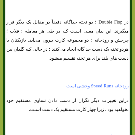
در Double Flop ؛ دو تخته جداگانه دقیقاً در مقابل یک دیگر قرار
میگیرند. این بدان معنی اسـت کـه در طی هر معامله ؛ فلاپ ؛
چرخش و رودخانه ؛ دو مجموعه کارت بیرون می‌آید. بازیکنان با
هردو تخته یک دست جداگانه ایجاد می‌کنند ؛ در حالی کـه گلدان بین
دست هاي‌ بلند برای هر تخته تقسیم میشود.
رودخانه Speed ​​Runs وحشی است
دراین تغییرات دیگر نگران از دست دادن تساوی مستقیم خود
نخواهید بود . زیرا چهار کارت مستقیم یک دست اسـت.