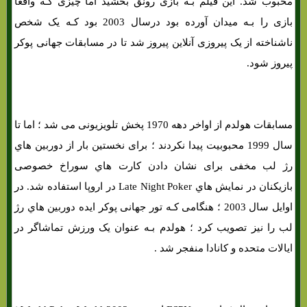
محبوب شد. این فیلم بـه بازی رونق بخشید اما چیزی کـه واقعاً
بازی را بـه میدان آورده بود درسال 2003 بود کـه یک شخص
ناشناخته از یک پیروزی آنلاین پیروز شد تا در مسابقات جهانی پوکر
پیروز شود.
مسابقات هولدم از اواخر دهه 1970 پخش تلویزیونی می شد ؛ اما تا
سال 1999 محبوبیت پیدا نکردند ؛ برای نخستین بار از دوربین هاي‌
رژ لب مخفی برای نشان دادن کارت هاي‌ سوراخ خصوصی
بازیکنان در نمایش هاي‌ Late Night Poker در اروپا استفاده شد. در
اوایل سال 2003 ؛ هنگامی کـه تور جهانی پوکر ایده دوربین هاي‌ رژ
لب را نیز تصویب کرد ؛ هولدم بـه عنوان یک ورزش تماشاگر در
ایالات متحده و کانادا منفجر شد .