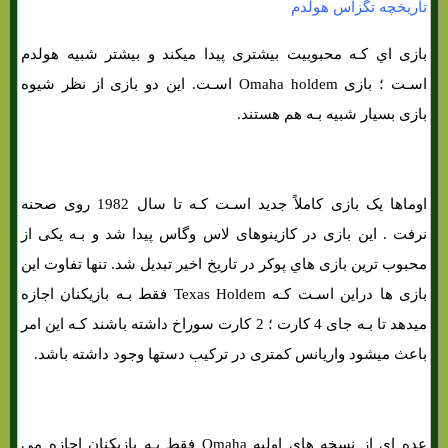
تاریخچه تگزاس هولدم
بازی اي کـه محبوبیت بیشتری پیدا میکند و بیشتر شبیه هولدم
اسـت ؛ بازی Omaha holdem اسـت. این دو بازی از نظر شیوه
بازی بسیار شبیه بـه هم هستند.
اوماها یک بازی کاملاً جدید اسـت کـه تا سال 1982 روی صحنه
نرفت . این بازی در کازینوهای لاس وگاس پیدا شد و بـه یکی از
محبوب ترین بازی هاي‌ پوکر در تاریخ اخیر تبدیل شد. تنها تفاوت این
بازی ها دراین اسـت کـه Texas Holdem فقط بـه بازیکنان اجازه
میدهد تا بـه جای 4 کارت ؛ 2 کارت سوراخ داشته باشند کـه این امر
باعث میشود واریانس کمتری در ترکیب دستها وجود داشته باشد.
عده اي از نسخه هاي‌ اولیه Omaha فقط بـه بازیکنان اجازه می