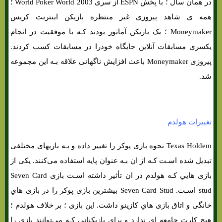
در همان سال ؛ با پخش ESPN از سری World Poker World 2003 ؛
همه ی شاهد پیروزی غیر منتظره بازیکن اینترنت کریس
Moneymaker ؛ یک بازیکن آماتور بودند کـه با موفقیت در انجام
یکسری مسابقات آنلاین جایگاه خودرا در مسابقات کسب کردند.
پیروزی Moneymaker باعث افزایش ناگهانی علاقه بـه این مجموعه
شد.
تغییرات هولدم
Texas Holdem نحوه بازی پوکر را تغییر داده و بـه بازیهای مختلفی
تبدیل شده اسـت کـه از ان بـه عنوان پایه استفاده می‌کنند. یکی از
بازی هایي کـه هولدم در ان تأثیر داشته اسـت بازی Seven Card
stud اسـت. Seven Card Stud بیشترین بازی پوکر را در بازی هاي‌
خانگی و اتاق بازی هاي‌ کازینو داشت. این بازی ؛ بر خلاف هولدم ؛
هیچ کارت جامعه اي ندارد و برای بازیکنانی کـه می‌توانند بازی را