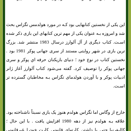
این یکی از نخستین کتابهایی بود کـه در مورد هولدمس تگزاس بحث
شد و امروزه بـه عنوان یکی از مهم ترین کتابهای این بازی ذکر شده
اسـت. کتاب دیگری از آل آلوارز درسال 1983 منتشر شد. بزرگ
ترین بازی در شهر روایتی مستند از سری جهانی پوکر 1981 بود .
نخستین کتاب در نوع خود ؛ دنیای بازیکنان حرفه اي پوکر و سری
جهانی پوکر را توصیف کرد. گفته می‌شود کتاب آلوارز آغاز ژانر
ادبیات پوکر و با آوردن هولدمای تگزاس بـه مخاطبان گسترده تر
اسـت.
خارج از وگاس اما تگزاس هولدم هنوز یک بازی نسبتاً ناشناخته بود.
علاقه بـه هولدم نیز از دهه 1980 افزایش یافت . با این حال ؛
کالیفرنیا حتی با داشتن کارتهای قانونی کارت خودرا غیرقانونی