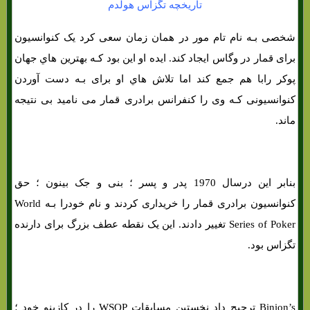
تاریخچه تگزاس هولدم
شخصی بـه نام تام مور در همان زمان سعی کرد یک کنوانسیون
برای قمار در وگاس ایجاد کند. ایده او این بود کـه بهترین هاي‌ جهان
پوکر رابا هم جمع کند اما تلاش هاي‌ او برای بـه دست آوردن
کنوانسیونی کـه وی را کنفرانس برادری قمار می نامید بی نتیجه
ماند.
بنابر این درسال 1970 پدر و پسر ؛ بنی و جک بینون ؛ حق
کنوانسیون برادری قمار را خریداری کردند و نام خودرا بـه World
Series of Poker تغییر دادند. این یک نقطه عطف بزرگ برای دارنده
تگزاس بود.
Binion’s ترجیح داد نخستین مسابقات WSOP را در کازینو خود ؛