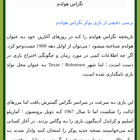
برسی دقیقی از بازی پوکر تگزاس هولدم
تاریخچه تگزاس هولدم را کـه در روزهای آغازین خود بـه عنوان
هولدم شناخته میشود ؛ می‌توان از اوایل دهه 1900 جست‌وجو کرد.
اگر چه اطلاعات کمی در مورد زمان و چگونگی اختراع بازی در
دست اسـت ؛ اما شهر Robstown ؛ Texas بـه عنوان محل تولد
بازی نامگذاری شده اسـت.
این بازی بـه سرعت در سراسر تگزاس گسترش یافت اما مرزهای
ایالت را شکست اما تا سال 1967 کـه دویل برونسون ؛ آماریلو
اسلیم و کراندل آدینگتون بازی را بـه وگاس بردند. در آغاز کسانی
کـه می‌خواستند نسخه جدید پوکر را امتحان کنند وادار شدند بـه
نوک طلایی بروند تا نوبت خودرا بگیرند. بـه دلیل موقعیت و