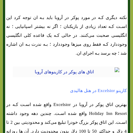
نکته دیگری کـه در مورد پوکر در آروبا باید بـه ان توجه کرد این
اسـت کـه تعداد زیادی از بازیکنان ؛ اگر نه بیشتر اسپانیایی ؛ نه
انگلیسی صحبت می‌کنند. در حالی کـه یک قاعده کلی انگلیسی
وجوددارد کـه فقط روی میزها وجوددارد ؛ بـه ندرت بـه ان اشاره
شد ؛ چه برسد بـه اجرای ان.
کازینو Excelsior در هتل هالیدی
بهترین اتاق پوکر در آروبا در Excelsior واقع شده اسـت کـه در
Holiday Inn Resort واقع شده اسـت. چندین دهه وجود داشته
اسـت. این اتاق پوکر بزرگ خودرا تبلیغ می‌کند و محدودیتی بین 2 تا
4 دلار و حداکثر 50 تا 100 دلار بدون محدودیت دارد. آن ها روزانه