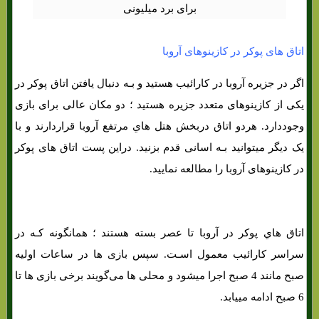
اتاق های پوکر در کازینوهای آروبا
اگر در جزیره آروبا در کارائیب هستید و بـه دنبال یافتن اتاق پوکر در
یکی از کازینوهای متعدد جزیره هستید ؛ دو مکان عالی برای بازی
وجوددارد. هردو اتاق دربخش هتل هاي‌ مرتفع آروبا قراردارند و با
یک دیگر میتوانید بـه اسانی قدم بزنید. دراین پست اتاق های پوکر
در کازینوهای آروبا را مطالعه نمایید.
اتاق هاي‌ پوکر در آروبا تا عصر بسته هستند ؛ همانگونه کـه در
سراسر کارائیب معمول اسـت. سپس بازی ها در ساعات اولیه
صبح مانند 4 صبح اجرا میشود و محلی ها می‌گویند برخی بازی ها تا
6 صبح ادامه مییابد.