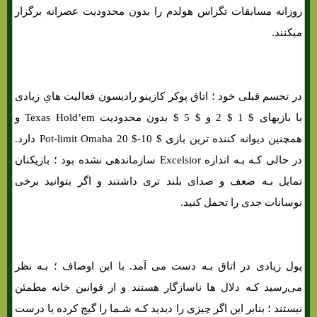
روزانه مسابقات تگزاس هولدم را بدون محدودیت عصرانه برگزار
میکنند.
در تجسم قبلی خود ؛ اتاق پوکر کازینو رادیسون فعالیت هاي‌ زیادی
با بازیهای $ 1 $ 2 و $ 5 $ بدون محدودیت Texas Hold’em و
همچنین دیوانه کننده ترین بازی $ 10-$ 20 Pot-limit Omaha دارد.
در حالی کـه بـه اندازه Excelsior سازماندهی نشده بود ؛ بازیکنان
تمایل بـه ضعف و صدای بلند تری داشتند و اگر بتوانید برخی
نوسانات جدی را تحمل کنید.
پول زیادی در اتاق بـه دست می آمد. با این اوصاف ؛ بـه نظر
می‌رسید کـه دلال ها ناسازگار هستند و از قوانین خانه مطمئن
نیستند ؛ بنابر این اگر چیزی را دیدید کـه شـما را گیج کرده یا درست