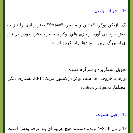
16 – جو استپلتون
یک بازیکن پوکر، کمدین و مفسر، “Stapes” طنز زیادی را نیز بـه
نقش خود می آورد.او بازی هاي‌ پوکر منحصر بـه فرد خودرا در عده
اي از بزرگ ترین رویدادها ارائه کرده اسـت.
تحویل: سنگریزه و سرگرم کننده
تورها یا خروجی ها: شب پوکر در کشور آمریکا، EPT، بسیاری دیگر
امضاها: Hijinks و schtick
17 – فیل هلموت
15 زمان WSOP برنده دستبند هیچ غریبه اي بـه غرفه پخش اسـت.