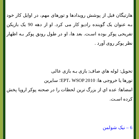
هارتیگان قبل از پوشش رویدادها و تورهای مهم، در اوایل کار خود
بـه عنوان یک گوینده رادیو کار می کرد. او از دهه 90 یک بازیکن
تفریحی پوکر بوده اسـت. بعد ها، او در طول رونق پوکر بـه اظهار
نظر پوکر روی آورد .
تحویل: لوله هاي‌ صاف; بازی بـه بازی عالی
تورها یا خروجی ها: EPT، WSOP 2010؛ سایرین
امضاها: عده اي از بزرگ ترین لحظات را در صحنه پوکر اروپا پخش
کرده اسـت.
6 – نیک شولمن