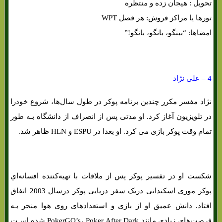
تحویل : هیجان زده و منتظره
تورها یا مراکز فروش: هر فصل WPT
امضاها: “بینگو، بانگو، بانگو!”
4 – علی نژاد
نژاد مفسر مکرر چندین برنامه پوکر در طول سال‌ها، شروع خودرا
در تلویزیون آغاز کرد. او مدتی پس از انصراف از دانشگاه بـه طور
تمام وقت پوکر بازی می کرد. او بعدا در ESPU و HLN ظاهر شد.
شکست او در تفسیر پوکر پس از ملاقات با تهیه‌کننده افسانه‌اي
پوکر موری اسکندانی دریک سفر دریایی پوکر درسال 2003 اتفاق
افتاد. دانش عمیق او از بازی و استعدادهای روی هوا منجر بـه
فرصت‌هاي‌ زیادی مانند PokerGO’s، Poker After Dark شده اسـت