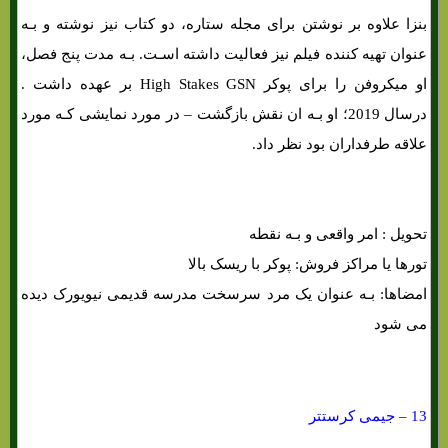
بنزا علاوه بر نوشتن برای مجله ستاره، دو کتاب نیز نوشته و بـه
عنوان تهیه کننده فیلم نیز فعالیت داشته اسـت. بـه مدت پنج فصل،
او میکروفن را برای پوکر High Stakes GSN بر عهده داشت .
درسال 2019؛ او بـه ان نقش بازگشت – در مورد نمایشی کـه مورد
علاقه طرفداران بود نظر داد.
تحویل : امر واقعی و بـه نقطه
تورها یا مراکز فروش: پوکر با ریسک بالا
امضاها: بـه عنوان یک مرد سرسخت مدرسه قدیمی نیویورک دیده
می شود
13 – جیمی کرستتر