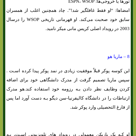
تورها یا خروجی‌ها: ESPN، WSOP
امضاها: “او فقط غافلگیر شد!”. چاد همچنین اغلب از همسران
سابق خود صحبت می‌کند. او قهرمانی تاریخی WSOP را درسال
2003 در رویداد اصلی کریس مانی میکر نامید.
8 – ماریا هو
این کوسه پوکر قبلاً موفقیت زیادی در نمد پوکر پیدا کرده اسـت .
سپس ماریا تصمیم گرفت از مدرک دانشگاهی خود برای اضافه
کردن وظایف نظر دادن بـه رزومه خود استفاده کند.هو مدرک
ارتباطات را در دانشگاه کالیفرنیا-سن دیگو بـه دست آورد اما پس
از فارغ التحصیلی وارد پوکر شد.
او کـه یک بازیکن معمولی در رویداد های تلویزیونی اسـت، بـه