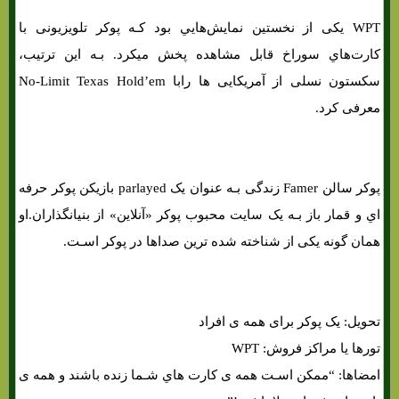
WPT یکی از نخستین نمایش‌هایي بود کـه پوکر تلویزیونی با
کارت‌هاي‌ سوراخ قابل مشاهده پخش میکرد. بـه این ترتیب،
سکستون نسلی از آمریکایی ها رابا No-Limit Texas Hold’em
معرفی کرد.
پوکر سالن Famer زندگی بـه عنوان یک parlayed بازیکن پوکر حرفه
اي و قمار باز بـه یک سایت محبوب پوکر «آنلاین» از بنیانگذاران.او
همان‌ گونه یکی از شناخته شده ترین صداها در پوکر اسـت.
تحویل: یک پوکر برای همه ی افراد
تورها یا مراکز فروش: WPT
امضاها: “ممکن اسـت همه ی کارت هاي‌ شـما زنده باشند و همه ی