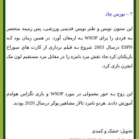
7 – نورمن چاد
این ستون نویس و طنز نویس قدیمی ورزشی، پس زمینه منحصر
بـه فردی را برای WSOP بـه ارمغان آورد. در همین زمان بود کـه
ESPN درسال 2003 شروع بـه فیلم برداری از کارت هاي‌ سوراخ
بازیکنان کرد.چاد نقش مرد بامزه را در مقابل مرد مستقیم لون مک
ایچرن بازی کرد.
این زوج بـه جوز معمولی در مورد WSOP و بازی تگزاس هولدم
آموزش دادند. هردو نامزد تالار مشاهیر پوکر درسال 2020 بودند.
تحویل: خشک و کمدی