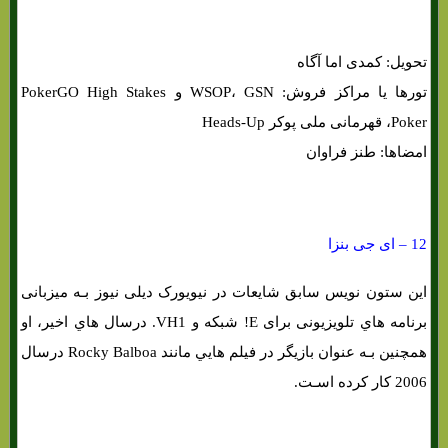
تحویل: کمدی اما آگاه
تورها یا مراکز فروش: WSOP، GSN و PokerGO High Stakes
Poker، قهرمانی ملی پوکر Heads-Up
امضاها: طنز فراوان
12 – ای جی بنزا
این ستون نویس سابق شایعات در نیویورک دیلی نیوز بـه میزبانی
برنامه هاي‌ تلویزیونی برای E! شبکه و VH1. درسال هاي‌ اخیر، او
همچنین بـه عنوان بازیگر در فیلم هایي مانند Rocky Balboa درسال
2006 کار کرده اسـت.