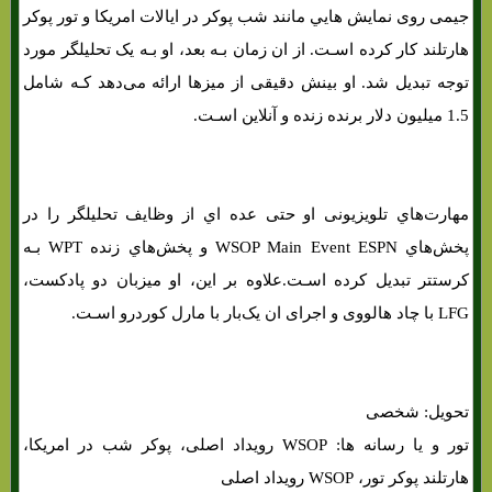
جیمی روی نمایش هایي مانند شب پوکر در ایالات امریکا و تور پوکر
هارتلند کار کرده اسـت. از ان زمان بـه بعد، او بـه یک تحلیلگر مورد
توجه تبدیل شد. او بینش دقیقی از میزها ارائه می‌دهد کـه شامل
1.5 میلیون دلار برنده زنده و آنلاین اسـت.
مهارت‌هاي‌ تلویزیونی او حتی عده اي از وظایف تحلیلگر را در
پخش‌هاي‌ WSOP Main Event ESPN و پخش‌هاي‌ زنده WPT بـه
کرستتر تبدیل کرده اسـت.علاوه بر این، او میزبان دو پادکست،
LFG با چاد هالووی و اجرای ان یک‌بار با مارل کوردرو اسـت.
تحویل: شخصی
تور و یا رسانه ها: WSOP رویداد اصلی، پوکر شب در امریکا،
هارتلند پوکر تور، WSOP رویداد اصلی