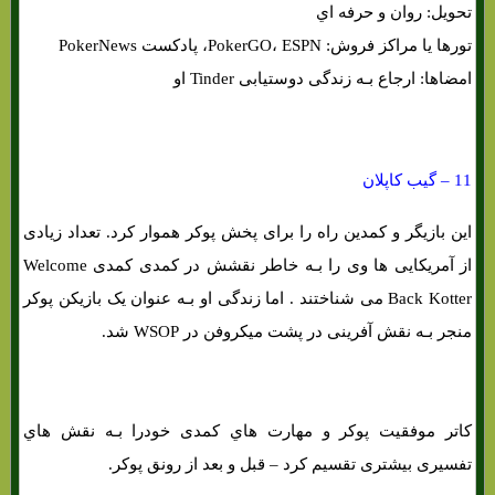
تحویل: روان و حرفه اي
تورها یا مراکز فروش: PokerGO، ESPN، پادکست PokerNews
امضاها: ارجاع بـه زندگی دوستیابی Tinder او
11 – گیب کاپلان
این بازیگر و کمدین راه را برای پخش پوکر هموار کرد. تعداد زیادی
از آمریکایی ها وی را بـه خاطر نقشش در کمدی کمدی Welcome
Back Kotter می شناختند . اما زندگی او بـه عنوان یک بازیکن پوکر
منجر بـه نقش آفرینی در پشت میکروفن در WSOP شد.
کاتر موفقیت پوکر و مهارت هاي‌ کمدی خودرا بـه نقش هاي‌
تفسیری بیشتری تقسیم کرد – قبل و بعد از رونق پوکر.