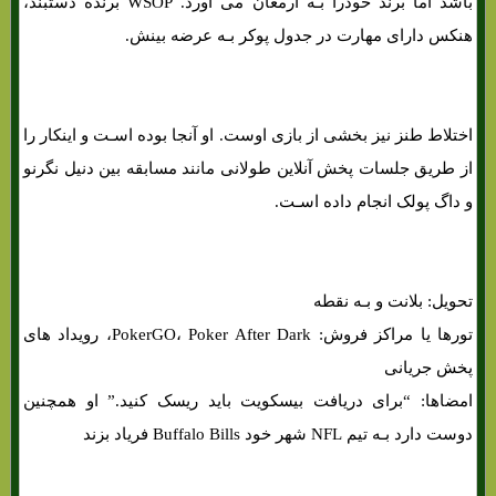
باشد اما برند خودرا بـه ارمغان می آورد. WSOP برنده دستبند،
هنکس دارای مهارت در جدول پوکر بـه عرضه بینش.
اختلاط طنز نیز بخشی از بازی اوست. او آنجا بوده اسـت و اینکار را
از طریق جلسات پخش آنلاین طولانی مانند مسابقه بین دنیل نگرنو
و داگ پولک انجام داده اسـت.
تحویل: بلانت و بـه نقطه
تورها یا مراکز فروش: PokerGO، Poker After Dark، رویداد های
پخش جریانی
امضاها: “برای دریافت بیسکویت باید ریسک کنید.” او همچنین
دوست دارد بـه تیم NFL شهر خود Buffalo Bills فریاد بزند