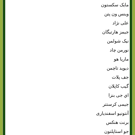
مایک سکستون
وینس ون پتن
علی نژاد
جیمز هارتیگان
نیک شولمن
نورمن چاد
ماریا هو
دیوید تاچمن
جف پلات
گیب کاپلان
اي جی بنزا
جیمی کرستتر
آنتونیو اسفندیاری
برنت هنکس
جو استاپلتون