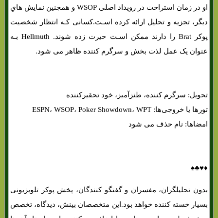
او در زمان استراحت در رویداد اصلی WSOP و همچنین نمایش هاي‌
دیگر، تجزیه و تحلیل ارائه کرده اسـت.کسانی کـه انتظار شخصیت
پوکر Brat را دارند ممکن اسـت حيرت زده شوند. Hellmuth بـه
عنوان یک عمل لذت بخش و سرگرم کننده ظاهر می شود.
تحویل: سرگرم کننده، طنزآمیز، خود تحقیرکننده
تورها یا خروجی‌ها: ESPN، WSOP، Poker Showdown، WPT
امضاها: نام حذف می شود
♦♥♣♠
بدون تحلیلگران، مفسران و گفتگو کنندگان، پخش پوکر تلویزیونی
بسیار خسته کننده خواهد بود.این متخصصان بینش، دیدگاه، تخصص