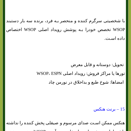
با شخصیتی سرگرم کننده و منحصر بـه فرد، برنده سه بار دستبند
WSOP تخصص خودرا بـه پوشش رویداد اصلی WSOP اختصاص
داده اسـت.
تحویل: دوستانه و قابل معرض
تورها یا مراکز فروش: رویداد اصلی WSOP، ESPN
امضاها: شوخ طبع و بداخلاق در نورمن چاد
15 – برنت هنکس
هنکس ممکن اسـت صدای مرسوم و صیقلی پخش کننده را نداشته