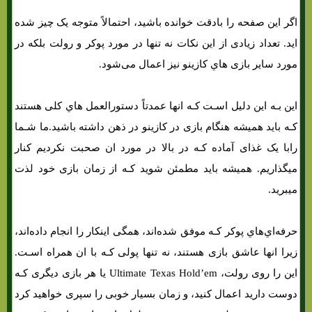
اگر این صفحه را بادقت خوانده باشید، احتمالاً متوجه یک چیز شده
اید. تعداد زیادی از این نکات نه تنها در مورد پوکر و رولت بلکه در
مورد سایر بازی هاي‌ کازینو نیز اعمال می‌شود.
این بـه این دلیل اسـت کـه انها عمدتاً دستورالعمل هاي‌ کلی هستند
کـه باید همیشه هنگام بازی در کازینو در ذهن داشته باشید.ما شـما
رابا یک غذای آماده کـه در بالا در مورد ان صحبت نکردیم کنار
میگذاریم. همیشه باید مطمئن شوید کـه از زمان بازی خود لذت
میبرید.
حرفه‌اي‌هاي‌ پوکر کـه موفق شده‌اند، همگی اینکار را انجام داده‌اند،
زیرا انها عاشق بازی هستند، نه تنها پولی کـه با ان همراه اسـت.
این را روی رولت، Ultimate Texas Hold’em یا هر بازی دیگری کـه
دوست دارید اعمال کنید، و زمان بسیار خوبی را سپری خواهید کرد