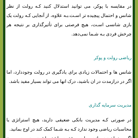
در مقایسه با پوکر، می توانید استدلال کنید کـه رولت از نظر
شانس و احتمال پیچیده تر اسـت.بـه علاوه، از آنجایی کـه رولت یک
بازی شانسی اسـت، هیچ فرصتی برای تأثیرگذاری بر نتیجه هر
چرخش فردی بـه شـما نمی‌دهد.
ریاضی رولت و پوکر
شانس ها و احتمالات زیادی برای یادگیری در رولت وجوددارد، اما
اگر در درازمدت در ان باشید، درک انها می تواند بسیار مفید باشد.
مدیریت سرمایه گذاری
در صورتی کـه مدیریت بانکی ضعیفی دارید، هیچ استراتژی یا
محاسبات ریاضی وجود ندارد کـه بـه شـما کمک کند در اوج بمانید.