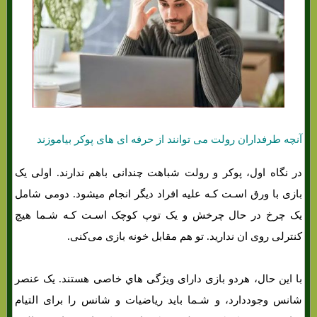
آنچه طرفداران رولت می توانند از حرفه ای های پوکر بیاموزند
در نگاه اول، پوکر و رولت شباهت چندانی باهم ندارند. اولی یک
بازی با ورق اسـت کـه علیه افراد دیگر انجام میشود. دومی شامل
یک چرخ در حال چرخش و یک توپ کوچک اسـت کـه شـما هیچ
کنترلی روی ان ندارید. تو هم مقابل خونه بازی می‌کنی.
با این حال، هردو بازی دارای ویژگی هاي‌ خاصی هستند. یک عنصر
شانس وجوددارد، و شـما باید ریاضیات و شانس را برای التیام