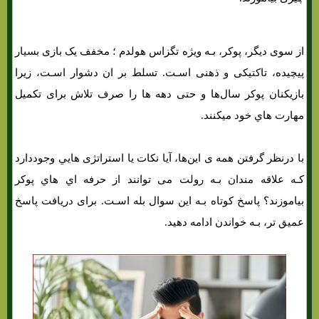
از سوی دیگر، پوکر، بـه ویژه تگزاس هولدم ؛ مخفف یک بازی بسیار
پیچیده، تاکتیکی و ذهنی اسـت. تسلط بر ان دشوار اسـت، زیرا
بازیکنان پوکر سال‌ها و حتی دهه ها را صرف تلاش برای تکمیل
مهارت هاي‌ خود میکنند.
با درنظر گرفتن همه ی این‌ها، آیا نکات یا استراتژی هایي وجوددارد
کـه علاقه مندان بـه رولت می توانند از حرفه اي هاي‌ پوکر
بیاموزند؟ پاسخ کوتاه بـه این سوال بله اسـت. برای دریافت پاسخ
عمیق تر، بـه خواندن ادامه دهید.