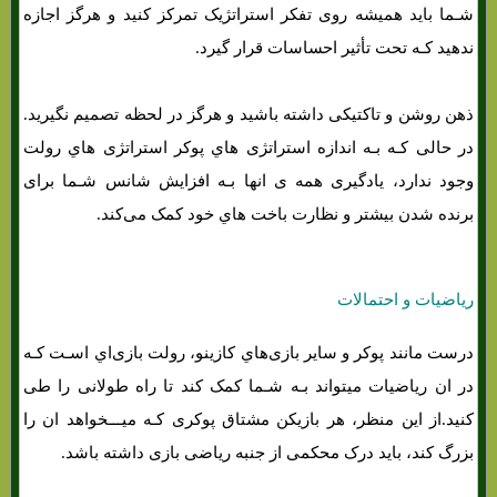
شـما باید همیشه روی تفکر استراتژیک تمرکز کنید و هرگز اجازه
ندهید کـه تحت تأثیر احساسات قرار گیرد.
ذهن روشن و تاکتیکی داشته باشید و هرگز در لحظه تصمیم نگیرید.
در حالی کـه بـه اندازه استراتژی هاي‌ پوکر استراتژی هاي‌ رولت
وجود ندارد، یادگیری همه ی انها بـه افزایش شانس شـما برای
برنده شدن بیشتر و نظارت باخت هاي‌ خود کمک می‌کند.
ریاضیات و احتمالات
درست مانند پوکر و سایر بازی‌هاي‌ کازینو، رولت بازی‌اي اسـت کـه
در ان ریاضیات میتواند بـه شـما کمک کند تا راه طولانی را طی
کنید.از این منظر، هر بازیکن مشتاق پوکری کـه میـــخواهد ان را
بزرگ کند، باید درک محکمی از جنبه ریاضی بازی داشته باشد.