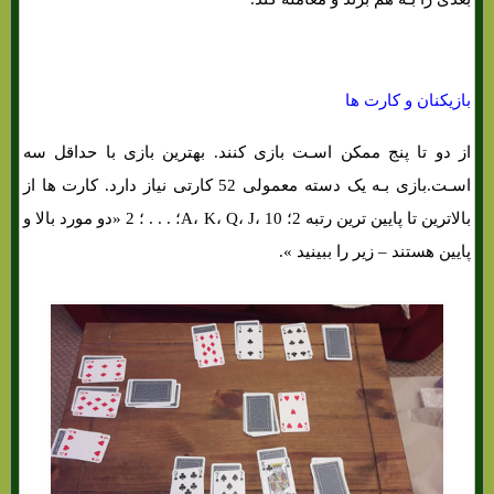
بازیکنان و کارت ها
از دو تا پنج ممکن اسـت بازی کنند. بهترین بازی با حداقل سه
اسـت.بازی بـه یک دسته معمولی 52 کارتی نیاز دارد. کارت ها از
بالاترین تا پایین ترین رتبه 2؛ A، K، Q، J، 10؛ . . . ؛ 2 «دو مورد بالا و
پایین هستند – زیر را ببینید ».