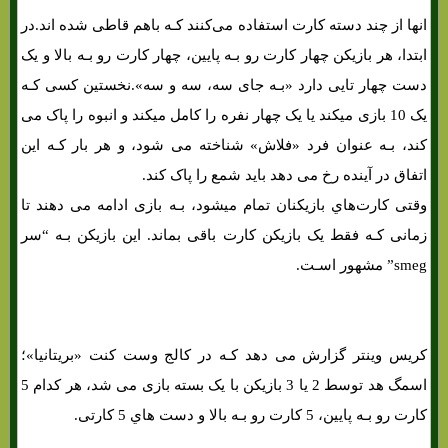
انها از چند دسته کارت استفاده می‌کنند کـه باهم قاطی شده اند.در
ابتدا، هر بازیکن چهار کارت رو بـه پایین، چهار کارت رو بـه بالا و یک
دست چهار تایی دارد «بـه جای سه، سه و سه».نخستین کسی کـه
یک 10 بازی میکند یا یک چهار نفره را کامل میکند و انبوه را پاک می
کند، بـه عنوان فرد «فلاش» شناخته می شود، و هر بار کـه این
اتفاق در آینده رخ می دهد باید شمع را پاک کند.
وقتی کارت‌هاي‌ بازیکنان تمام میشود، بـه بازی ادامه می دهند تا
زمانی کـه فقط یک بازیکن کارت باقی بماند. این بازیکن بـه “سر
smeg” مشهور اسـت.
کریس وینتر گزارش می دهد کـه در کالج وست کنت «بریتانیا»؛
اسمگ هد توسط 2 یا 3 بازیکن با یک بسته بازی می شد، هر کدام 5
کارت رو بـه پایین، 5 کارت رو بـه بالا و دست هاي‌ 5 کارتی.