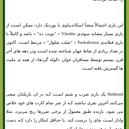
این بازی احتمالاً منشأ اسکاندیناوی یا نوردیک دارد: ممکن اسـت از
بازی بسیار مشابه سوئدی Vändtia « “نوبت ده” » باشد و کاملاً با
بازی فنلاندی Paskahousu « “شلت شلوار” » مرتبط اسـت. اکنون
در تعداد زیادی از نقاط جهان شناخته شده اسـت ودر دهه هاي‌ آخر
قرن بیستم توسط مسافران جوان «کوله گردها» از همه ی ملیت
ها گسترش یافته اسـت.
Shithead یک بازی ضرب و شتم اسـت کـه در ان بازیکنان سعی
می‌کنند آخرین نفری نباشند کـه از شر تمام کارت هاي‌ خود خلاص
می شود. بازنده طبق معمولً از برخی ضررها رنج می‌برد، مثلا
وادار اسـت چای را درست کند، یا حداقل اینکار را دارد کـه دست
بعدی را بـه هم بزند و معامله کند.