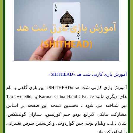
آموزش بازی کارتی شت هد «SHITHEAD»
آموزش بازی کارتی شت هد «SHITHEAD» این بازی گاهی با نام
هاي‌ دیگری مانند Palace ؛ Karma، China Hand و Ten-Two Slide
نیز شناخته می شود . نخستین نسخه این صفحه بر اساس
مشارکت مایکل لابرانچ بودو جیم کورتیس، سیاران گولتنیکس،
شان دالی، ویلیام پوت، جین گواردوچی و کریستین سرس تغییراتی
را اضافه کرده‌اند.