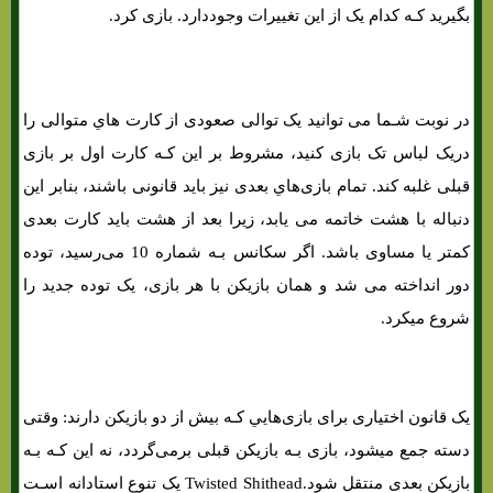
بگیرید کـه کدام یک از این تغییرات وجوددارد. بازی کرد.
آموزش بازی کارتی شت هد «SHITHEAD»
در نوبت شـما می توانید یک توالی صعودی از کارت هاي‌ متوالی را
دریک لباس تک بازی کنید، مشروط بر این کـه کارت اول بر بازی
قبلی غلبه کند. تمام بازی‌هاي‌ بعدی نیز باید قانونی باشند، بنابر این
دنباله با هشت خاتمه می یابد، زیرا بعد از هشت باید کارت بعدی
کمتر یا مساوی باشد. اگر سکانس بـه شماره 10 می‌رسید، توده
دور انداخته می شد و همان بازیکن با هر بازی، یک توده جدید را
شروع میکرد.
یک قانون اختیاری برای بازی‌هایي کـه بیش از دو بازیکن دارند: وقتی
دسته جمع میشود، بازی بـه بازیکن قبلی برمی‌گردد، نه این کـه بـه
بازیکن بعدی منتقل شود.Twisted Shithead یک تنوع استادانه اسـت