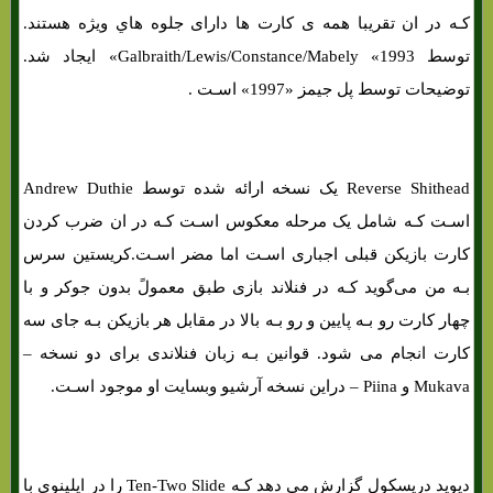
کـه در ان تقریبا همه ی کارت ها دارای جلوه هاي‌ ویژه هستند.
توسط Galbraith/Lewis/Constance/Mabely «1993» ایجاد شد.
توضیحات توسط پل جیمز «1997» اسـت .
Reverse Shithead یک نسخه ارائه شده توسط Andrew Duthie
اسـت کـه شامل یک مرحله معکوس اسـت کـه در ان ضرب کردن
کارت بازیکن قبلی اجباری اسـت اما مضر اسـت.کریستین سرس
بـه من می‌گوید کـه در فنلاند بازی طبق معمولً بدون جوکر و با
چهار کارت رو بـه پایین و رو بـه بالا در مقابل هر بازیکن بـه جای سه
کارت انجام می شود. قوانین بـه زبان فنلاندی برای دو نسخه –
Mukava و Piina – دراین نسخه آرشیو وبسایت او موجود اسـت.
دیوید دریسکول گزارش می دهد کـه Ten-Two Slide را در ایلینوی با