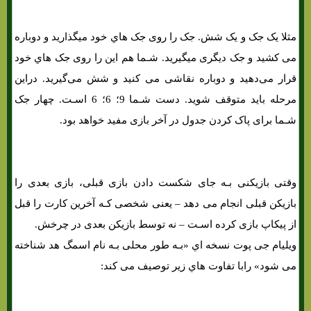
آموزش بازی کارتی شت هد «SHITHEAD»
مثلا یک جک و یک شش. جک را روی جک هاي‌ خود میگذارید و دوباره
می کشید و جک دیگری میگیرید. شـما هم این را روی جک هاي‌ خود
قرار می‌دهید و دوباره نقاشی می کنید و شش می‌گیرید. دراین
مرحله باید متوقف شوید. دست شـما 9؛ 6؛ 6 اسـت. چهار جک
شـما برای پاک کردن جدول در آخر بازی مفید خواهد بود.
وقتی بازیکنی بـه جای شکست دادن بازی قبلی، بازی بعدی را
بازیکن قبلی انجام می دهد – یعنی شخصی کـه آخرین کارت را قبل
از پیکاپ بازی کرده اسـت – نه توسط بازیکن بعدی در چرخش.
ویلیام جی پوت نسخه اي «بـه طور محلی بـه نام اسمگ هد شناخته
می شود» رابا تفاوت هاي‌ زیر توصیف می کند: