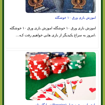
اموزش بازی ورق ۱۰ خوشگله
اموزش بازی ورق ۱۰ خوشگله اموزش بازی ورق ۱۰ خوشگله
،امروز به سراغ یکیدیگر از بازی هایي خوا‌هیم رفت کـه…
بازی پاسور همه چهار (Reneging) در انگلستان