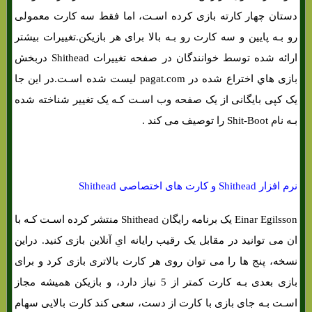
دستان چهار کارته بازی کرده اسـت، اما فقط سه کارت معمولی
رو بـه پایین و سه کارت رو بـه بالا برای هر بازیکن.تغییرات بیشتر
ارائه شده توسط خوانندگان در صفحه تغییرات Shithead دربخش
بازی هاي‌ اختراع شده در pagat.com لیست شده اسـت.در این جا
یک کپی بایگانی از یک صفحه وب اسـت کـه یک تغییر شناخته شده
بـه نام Shit-Boot را توصیف می کند .
آموزش بازی کارتی شت هد «SHITHEAD»
نرم افزار Shithead و کارت های اختصاصی Shithead
Einar Egilsson یک برنامه رایگان Shithead منتشر کرده اسـت کـه با
ان می توانید در مقابل یک رقیب رایانه اي آنلاین بازی کنید. دراین
نسخه، پنج ها را می توان روی هر کارت بالاتری بازی کرد و برای
بازی بعدی بـه کارت کمتر از 5 نیاز دارد، و بازیکن همیشه مجاز
اسـت بـه جای بازی با کارت از دست، سعی کند کارت بالایی سهام