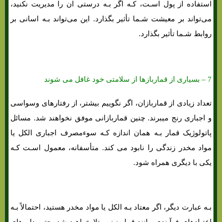
استفاده از پول اسـت، کـه اگر بـه درستی ان را مدیریت نکنید،
می‌تواند بر معیشت شـما تأثیر بگذارد. این می‌تواند بـه اسانی بر
روابط شـما تأثیر بگذارد.
7 – بسیاری از قماربازها از سلامتی خود غافل می شوند
تعداد زیادی از قماربازان، اگر نگوییم بیشتر، از رفتارهای وسواسی
و اجباری رنج میبرند. چنین قماربازانی موفق نخواهند شد. مسائل
پاتولوژیک قمار بـه همان اندازه کـه سوءمصرف اجباری الکل یا
مواد مخدر زندگی را نابود می کند. متأسفانه، معمول اسـت کـه
یکی با دیگری همراه شود.
بـه عبارت دیگر، اگر معتاد بـه الکل یا مواد مخدر هستید، احتمالاً بـه
اعتیادهای فرآیندی مانند قمار نیز مبتلا خواهید شد. حتی داروهای