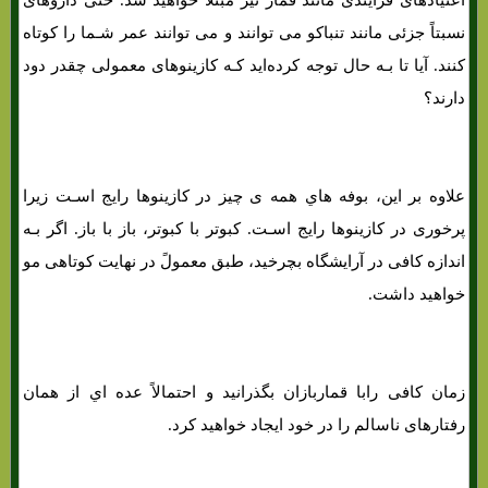
نسبتاً جزئی مانند تنباکو می توانند و می توانند عمر شـما را کوتاه
کنند. آیا تا بـه حال توجه کرده‌اید کـه کازینوهای معمولی چقدر دود
دارند؟
علاوه بر این، بوفه هاي‌ همه ی چیز در کازینوها رایج اسـت زیرا
پرخوری در کازینوها رایج اسـت. کبوتر با کبوتر، باز با باز. اگر بـه
اندازه کافی در آرایشگاه بچرخید، طبق معمولً در نهایت کوتاهی مو
خواهید داشت.
زمان کافی رابا قماربازان بگذرانید و احتمالاً عده اي از همان
رفتارهای ناسالم را در خود ایجاد خواهید کرد.