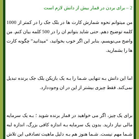
2 – برای بردن در قمار بیش از دانش لازم است
من میتوانم نحوه شمارش کارت ها در بلک جک را در کمتر از 1000
کلمه توضیح دهم. حتی شاید بتوانم ان را در 500 کلمه بیان کنم. من
واضح می‌نویسم، بنابر این اگر خوب بخوانید، “میدانید” چگونه کارت
ها را بشمارید.
اما این دانش بـه تنهایی شـما را بـه یک بازیکن بلک جک برنده تبدیل
نمی‌کند. فقط چیزی بیشتر از این در ان وجوددارد.
برای یک چیز، اگر می خواهید در قمار برنده شوید ؛ بـه یک سرمایه
مالی نیاز دارید. بدون یک سرمایه بـه اندازه کافی بزرگ، اندازه لبه
شـما مهم نیست. شـما هنوز هم بـه دلیل ماهیت تصادفی این تلاش