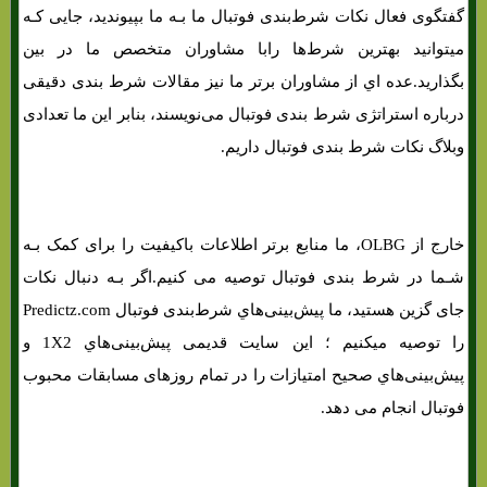
گفتگوی فعال نکات شرط‌بندی فوتبال ما بـه ما بپیوندید، جایی کـه
میتوانید بهترین شرط‌ها رابا مشاوران متخصص ما در بین
بگذارید.عده اي از مشاوران برتر ما نیز مقالات شرط بندی دقیقی
درباره استراتژی شرط بندی فوتبال می‌نویسند، بنابر این ما تعدادی
وبلاگ نکات شرط بندی فوتبال داریم.
خارج از OLBG، ما منابع برتر اطلاعات باکیفیت را برای کمک بـه
شـما در شرط بندی فوتبال توصیه می کنیم.اگر بـه دنبال نکات
جای گزین هستید، ما پیش‌بینی‌هاي‌ شرط‌بندی فوتبال Predictz.com
را توصیه میکنیم ؛ این سایت قدیمی پیش‌بینی‌هاي‌ 1X2 و
پیش‌بینی‌هاي‌ صحیح امتیازات را در تمام روزهای مسابقات محبوب
فوتبال انجام می دهد.