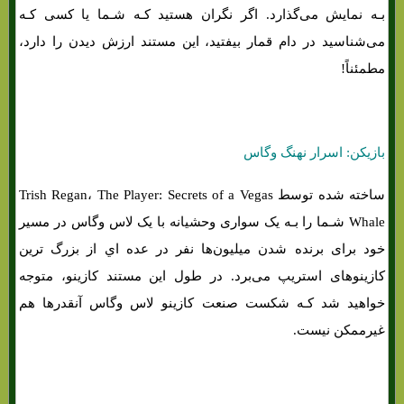
بـه نمایش می‌گذارد. اگر نگران هستید کـه شـما یا کسی کـه
می‌شناسید در دام قمار بیفتید، این مستند ارزش دیدن را دارد،
مطمئناً!
بازیکن: اسرار نهنگ وگاس
ساخته شده توسط Trish Regan، The Player: Secrets of a Vegas
Whale شـما را بـه یک سواری وحشیانه با یک لاس وگاس در مسیر
خود برای برنده شدن میلیون‌ها نفر در عده اي از بزرگ ترین
کازینوهای استریپ می‌برد. در طول این مستند کازینو، متوجه
خواهید شد کـه شکست صنعت کازینو لاس وگاس آنقدرها هم
غیرممکن نیست.