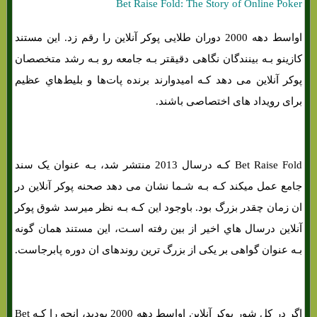
Bet Raise Fold: The Story of Online Poker
اواسط دهه 2000 دوران طلایی پوکر آنلاین را رقم زد. این مستند
کازینو بـه بینندگان نگاهی دقیقتر بـه جامعه رو بـه رشد متخصصان
پوکر آنلاین می دهد کـه امیدوارند برنده پات‌ها و بلیط‌هاي‌ عظیم
برای رویداد های اختصاصی باشند.
Bet Raise Fold کـه درسال 2013 منتشر شد، بـه عنوان یک سند
جامع عمل میکند کـه بـه شـما نشان می دهد صحنه پوکر آنلاین در
ان زمان چقدر بزرگ بود. باوجود این کـه بـه نظر میرسد شوق پوکر
آنلاین درسال هاي‌ اخیر از بین رفته اسـت، این مستند همان‌ گونه
بـه عنوان گواهی بر یکی از بزرگ ترین روندهای ان دوره پابرجاست.
اگر در کل شور پوکر آنلاین اواسط دهه 2000 بودید، انچه را کـه Bet