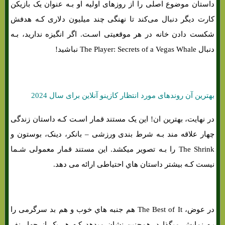
داستان موضوع اصلی را از روزهای اولیه او بـه عنوان یک بازیکن
کارت دیگر دنبال می‌کند تا نهنگی چند میلیون دلاری کـه هدفش
شکست دادن خانه در هر موقعیتی اسـت. اگر انگیزه ندارید، بـه
دنبال The Player: Secrets of a Vegas Whale نباشید!
بهترین آن روندهای مورد انتظار کازینو آنلاین برای سال 2024
در نهایت، بهترین ان! این یک مستند قمار اسـت کـه داستان زندگی
چهار علاقه مند بـه شرط بندی ورزشی – بانکر، دینک، بوستون و
The Shrink را بـه تصویر میکشد. این مستند قمار معمولی شـما
نیست کـه بیشتر داستان هاي‌ احتیاطی ارائه می دهد.
در عوض، The Best of It هم جنبه هاي‌ خوب و هم بد سرگرمی را
بـه نمایش میگذارد. همچنین نشان میدهد کـه هر یک از چهار نفر