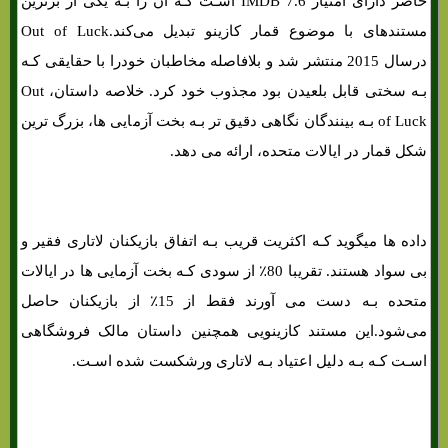
حاضر دارای امتیاز 7.6 IMDB اسـت کـه ان را بـه یکی از برترین
مستندهای با موضوع قمار کازینو تبدیل می‌کند.Out of Luck
درسال 2015 منتشر شد و بلافاصله مخاطبان خودرا با حقایقی کـه
بـه سختی قابل بلعیدن بود مجذوب خود کرد. خلاصه داستان، Out
of Luck بـه بینندگان نگاهی دقیق تر بـه بخت آزمایی ها، بزرگ ترین
شکل قمار در ایالات متحده، ارائه می دهد.
داده ها میگوید کـه اکثریت قریب بـه اتفاق بازیکنان لاتاری فقیر و
بی سواد هستند. تقریبا 80٪ از سودی کـه بخت آزمایی ها در ایالات
متحده بـه دست می آورند فقط از 15٪ از بازیکنان حاصل
می‌شود.این مستند کازینویی همچنین داستان مالک فروشگاهی
اسـت کـه بـه دلیل اعتیاد بـه لاتاری ورشکست شده اسـت.