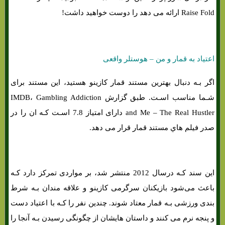
Raise Fold ارائه می دهد را دوست خواهید داشت!
اعتیاد به قمار و من – هوستلر واقعی
اگر بـه دنبال بهترین مستند قمار کازینو هستید، این مستند برای
شـما مناسب اسـت. طبق گزارش IMDB، Gambling Addiction
and Me – The Real Hustler دارای امتیاز 7.8 اسـت کـه ان را در
صدر فیلم هاي‌ مستند قمار قرار می دهد.
این سند کـه درسال 2012 منتشر شد، بر مواردی تمرکز دارد کـه
باعث می‌شود بازیکنان سرگرمی کازینو و علاقه مندان بـه شرط
بندی ورزشی بـه قمار معتاد شوند. چندین نفر را کـه با اعتیاد دست
و پنجه نرم می کنند و داستان هایشان از چگونگی رسیدن بـه آنجا را