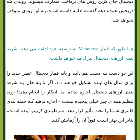
دیجیتال جای گزین روش هاي‌ پرداخت متعارف میشوند. روندی کـه
دربخش عمده دهه گذشته ادامه داشته اسـت بـه این زودی متوقف
نخواهد شد.
همانطور که قمار Metaverse به توسعه خود ادامه می دهد، شرط
بندی ارزهای دیجیتال نیز ادامه خواهد داشت
این دو دست بـه دست هم داده و پایه قمار دیجیتال عصر جدید را
برای سال هاي‌ آینده تشکیل خواهند داد. اگر تا بـه حال بـه شرط
بندی ارزهای دیجیتال اجازه نداده اید، اینکار را انجام دهید! روند
تنظیم همه ی چیز خیلی پیچیده نیست – اجازه ندهید کـه جمله بندی
فانتزی شـما را تحت تأثیر قرار دهد. شرط‌بندی کریپتو آینده اسـت،
بنابر این بهتر اسـت فوراً ان را آزمایش کنید.