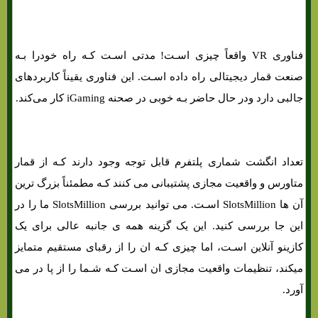
فناوری VR واقعاً چیزی اسـت! مدتی اسـت کـه راه خودرا بـه
صنعت قمار دیجیتالی راه داده اسـت. این فناوری یقیناً کاربردهای
جالبی دارد ودر حال حاضر بـه خوبی در صحنه iGaming کار می‌کند.
تعداد انگشت شماری پلتفرم قابل توجه وجود دارند کـه از قمار
متاورس و واقعیت مجازی پشتیبانی می کنند کـه مطمئناً بزرگ ترین
آن ها SlotsMillion اسـت. می توانید بررسی SlotsMillion ما را در
این جا بررسی کنید. این یک گزینه همه ی جانبه عالی برای یک
کازینو آنلاین اسـت، اما چیزی کـه ان را از رقبای مستقیم متمایز
میکند، تنظیمات واقعیت مجازی ان اسـت کـه شـما را از پا در می
آورد.